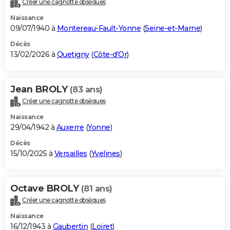
Créer une cagnotte obsèques
City break
Voyage de noces
Climat
Destinations
Voyage nature
Forum
+
PHOTO
Naissance
09/07/1940 à
Montereau-Fault-Yonne
(
Seine-et-Marne
)
GUIDES D'ACHAT
Décès
13/02/2026 à
Quetigny
(
Côte-d'Or
)
BONS PLANS
CARTE DE VOEUX
Jean BROLY
(83 ans)
Carte Bonne année
Carte Pâques
Carte de Noël
Carte Saint-Valentin
Carte d'anniversaire
DICTIONNAIRE
Créer une cagnotte obsèques
Biographies
Expressions
Dictionnaire
Citations
Proverbes
PROGRAMME TV
Naissance
29/04/1942 à
Auxerre
(
Yonne
)
COPAINS D'AVANT
Décès
15/10/2025 à
Versailles
(
Yvelines
)
Se connecter
Collèges
Universités
Service militaire
S'inscrire
Lycées
Primaires
Entreprises
Avis de recherche
AVIS DE DÉCÈS
FORUM
Octave BROLY
(81 ans)
Lifestyle
Sport
Television
Cinema
Bricolage
Culture
Auto
Voyage
Créer une cagnotte obsèques
Naissance
16/12/1943 à
Gaubertin
(
Loiret
)