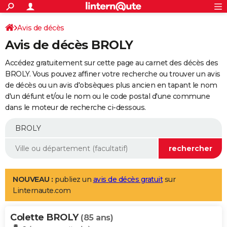
ACTUALITÉS
Connexion
S'inscrire
Avis de décès
Rechercher
Société
Education
Villes
Politique
Faits Divers
Monde
+
SPORT
Avis de décès BROLY
Football
Cyclisme
Forum
Coupe du monde 2026
Tennis
Rugby
CULTURE
Accédez gratuitement sur cette page au carnet des décès des
TNT
Cinéma
Musique
Programme TV
Streaming
Sorties cinéma
+
BROLY. Vous pouvez affiner votre recherche ou trouver un avis
FINANCE
de décès ou un avis d'obsèques plus ancien en tapant le nom
Impôts
Immobilier
Banque
Crédit
Retraite
Epargne
Risques naturels par ville
Assurance
AUTO
d'un défunt et/ou le nom ou le code postal d'une commune
dans le moteur de recherche ci-dessous.
Réserver un essai
Berlines
Forum auto
Essais
Citadines
SUV
+
HIGH-TECH
Meilleur smartphone
Ordinateurs
Guide high-tech
Mobiles
Internet
Jeux vidéo
+
BRICOLAGE
Aménagement intérieur
Cuisine
Jardinage
+
Forum
Extérieur
Salle de bains
Rangement
WEEK-END
Escapades
Expositions
Week-end nature
Guides de France
Patrimoine
Musées
+
LIFESTYLE
NOUVEAU :
publiez un
avis de décès gratuit
sur
Linternaute.com
Bien-être
Mode
+
Art de vivre
Loisirs
Modes de vie
SANTE
Colette BROLY
Guide de la santé
Médicaments
+
Alimentation
Maladies
Sommeil
(85 ans)
VOYAGE