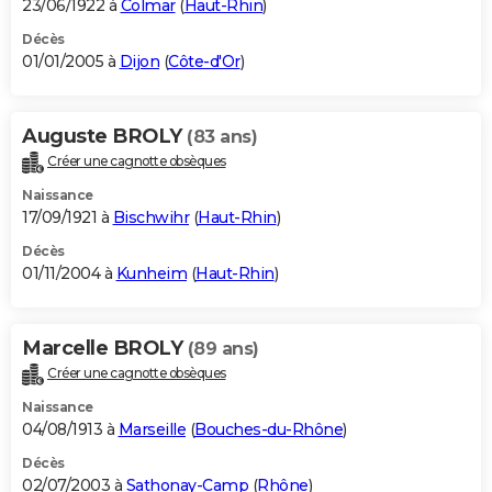
23/06/1922 à
Colmar
(
Haut-Rhin
)
Décès
01/01/2005 à
Dijon
(
Côte-d'Or
)
Auguste BROLY
(83 ans)
Créer une cagnotte obsèques
Naissance
17/09/1921 à
Bischwihr
(
Haut-Rhin
)
Décès
01/11/2004 à
Kunheim
(
Haut-Rhin
)
Marcelle BROLY
(89 ans)
Créer une cagnotte obsèques
Naissance
04/08/1913 à
Marseille
(
Bouches-du-Rhône
)
Décès
02/07/2003 à
Sathonay-Camp
(
Rhône
)