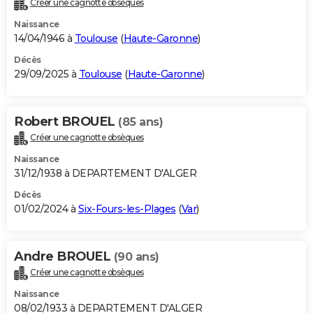
Créer une cagnotte obsèques
City break
Voyage de noces
Climat
Destinations
Voyage nature
Forum
+
PHOTO
Naissance
14/04/1946 à
Toulouse
(
Haute-Garonne
)
GUIDES D'ACHAT
Décès
29/09/2025 à
Toulouse
(
Haute-Garonne
)
BONS PLANS
CARTE DE VOEUX
Robert BROUEL
(85 ans)
Carte Bonne année
Carte Pâques
Carte de Noël
Carte Saint-Valentin
Carte d'anniversaire
DICTIONNAIRE
Créer une cagnotte obsèques
Biographies
Expressions
Dictionnaire
Citations
Proverbes
PROGRAMME TV
Naissance
31/12/1938 à DEPARTEMENT D'ALGER
COPAINS D'AVANT
Décès
01/02/2024 à
Six-Fours-les-Plages
(
Var
)
Se connecter
Collèges
Universités
Service militaire
S'inscrire
Lycées
Primaires
Entreprises
Avis de recherche
AVIS DE DÉCÈS
FORUM
Andre BROUEL
(90 ans)
Lifestyle
Sport
Television
Cinema
Bricolage
Culture
Auto
Voyage
Créer une cagnotte obsèques
Naissance
08/02/1933 à DEPARTEMENT D'ALGER