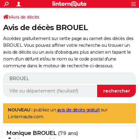
ACTUALITÉS
Connexion
S'inscrire
Avis de décès
Rechercher
Société
Education
Villes
Politique
Faits Divers
Monde
+
SPORT
Avis de décès BROUEL
Football
Cyclisme
Forum
Coupe du monde 2026
Tennis
Rugby
CULTURE
Accédez gratuitement sur cette page au carnet des décès des
TNT
Cinéma
Musique
Programme TV
Streaming
Sorties cinéma
+
BROUEL. Vous pouvez affiner votre recherche ou trouver un
FINANCE
avis de décès ou un avis d'obsèques plus ancien en tapant le
Impôts
Immobilier
Banque
Crédit
Retraite
Epargne
Risques naturels par ville
Assurance
AUTO
nom d'un défunt et/ou le nom ou le code postal d'une
commune dans le moteur de recherche ci-dessous.
Réserver un essai
Berlines
Forum auto
Essais
Citadines
SUV
+
HIGH-TECH
Meilleur smartphone
Ordinateurs
Guide high-tech
Mobiles
Internet
Jeux vidéo
+
BRICOLAGE
Aménagement intérieur
Cuisine
Jardinage
+
Forum
Extérieur
Salle de bains
Rangement
WEEK-END
Escapades
Expositions
Week-end nature
Guides de France
Patrimoine
Musées
+
LIFESTYLE
NOUVEAU :
publiez un
avis de décès gratuit
sur
Linternaute.com
Bien-être
Mode
+
Art de vivre
Loisirs
Modes de vie
SANTE
Monique BROUEL
Guide de la santé
Médicaments
+
Alimentation
Maladies
Sommeil
(79 ans)
VOYAGE