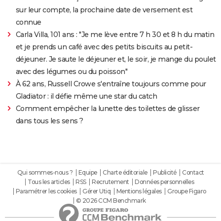
sur leur compte, la prochaine date de versement est
connue
Carla Villa, 101 ans : "Je me lève entre 7 h 30 et 8 h du matin
et je prends un café avec des petits biscuits au petit-
déjeuner. Je saute le déjeuner et, le soir, je mange du poulet
avec des légumes ou du poisson"
À 62 ans, Russell Crowe s'entraîne toujours comme pour
Gladiator : il défie même une star du catch
Comment empêcher la lunette des toilettes de glisser
dans tous les sens ?
Qui sommes-nous ?
Equipe
Charte éditoriale
Publicité
Contact
Tous les articles
RSS
Recrutement
Données personnelles
Paramétrer les cookies
Gérer Utiq
Mentions légales
Groupe Figaro
© 2026 CCM Benchmark