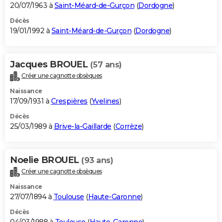
20/07/1963 à
Saint-Méard-de-Gurçon
(
Dordogne
)
Décès
19/01/1992 à
Saint-Méard-de-Gurçon
(
Dordogne
)
Jacques BROUEL
(57 ans)
Créer une cagnotte obsèques
Naissance
17/09/1931 à
Crespières
(
Yvelines
)
Décès
25/03/1989 à
Brive-la-Gaillarde
(
Corrèze
)
Noelie BROUEL
(93 ans)
Créer une cagnotte obsèques
Naissance
27/07/1894 à
Toulouse
(
Haute-Garonne
)
Décès