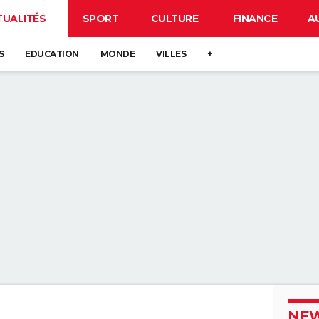
TUALITÉS
SPORT
CULTURE
FINANCE
A
S
EDUCATION
MONDE
VILLES
+
NEW