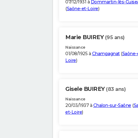
07/12/1931 à
Dommartin-lès-Cuise
(
Saône-et-Loire
)
Marie BUIREY
(95 ans)
Naissance
01/08/1925 à
Champagnat
(
Saône-
Loire
)
Gisele BUIREY
(83 ans)
Naissance
20/03/1937 à
Chalon-sur-Saône
(
S
et-Loire
)