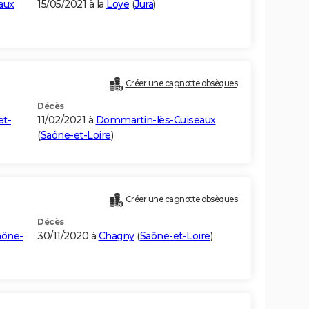
aux
15/05/2021 à la
Loye
(
Jura
)
Créer une cagnotte obsèques
Décès
et-
11/02/2021 à
Dommartin-lès-Cuiseaux
(
Saône-et-Loire
)
Créer une cagnotte obsèques
Décès
aône-
30/11/2020 à
Chagny
(
Saône-et-Loire
)