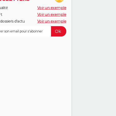
alité
Voir un exemple
rt
Voir un exemple
dossiers d'actu
Voir un exemple