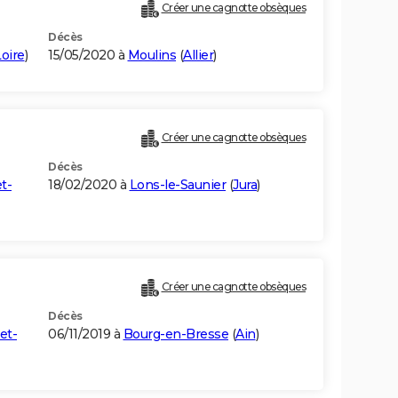
Créer une cagnotte obsèques
Décès
oire
)
15/05/2020 à
Moulins
(
Allier
)
Créer une cagnotte obsèques
Décès
t-
18/02/2020 à
Lons-le-Saunier
(
Jura
)
Créer une cagnotte obsèques
Décès
et-
06/11/2019 à
Bourg-en-Bresse
(
Ain
)