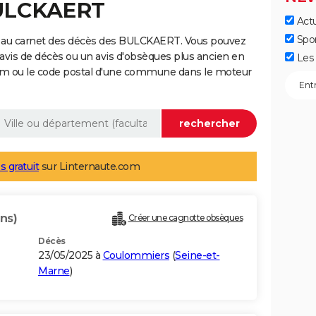
BULCKAERT
Actu
Spo
e au carnet des décès des BULCKAERT. Vous pouvez
 avis de décès ou un avis d'obsèques plus ancien en
Les 
nom ou le code postal d'une commune dans le moteur
s gratuit
sur Linternaute.com
ns)
Créer une cagnotte obsèques
Décès
23/05/2025 à
Coulommiers
(
Seine-et-
Marne
)