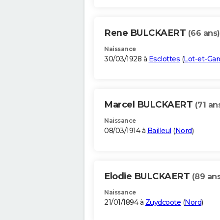
Rene BULCKAERT
(66 ans)
Naissance
30/03/1928 à
Esclottes
(
Lot-et-Ga
Marcel BULCKAERT
(71 an
Naissance
08/03/1914 à
Bailleul
(
Nord
)
Elodie BULCKAERT
(89 ans
Naissance
21/01/1894 à
Zuydcoote
(
Nord
)