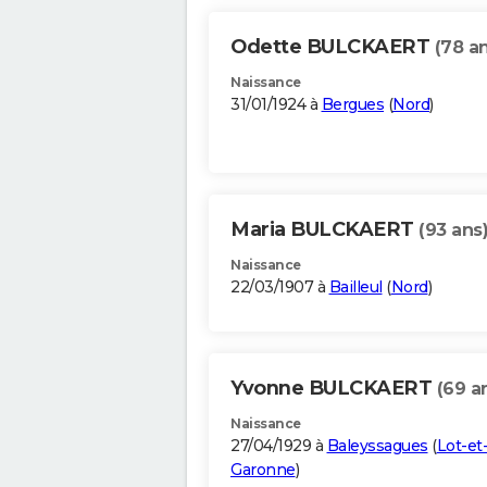
Odette BULCKAERT
(78 a
Naissance
31/01/1924 à
Bergues
(
Nord
)
Maria BULCKAERT
(93 ans
Naissance
22/03/1907 à
Bailleul
(
Nord
)
Yvonne BULCKAERT
(69 a
Naissance
27/04/1929 à
Baleyssagues
(
Lot-et
Garonne
)