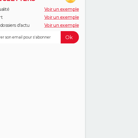
alité
Voir un exemple
rt
Voir un exemple
dossiers d'actu
Voir un exemple