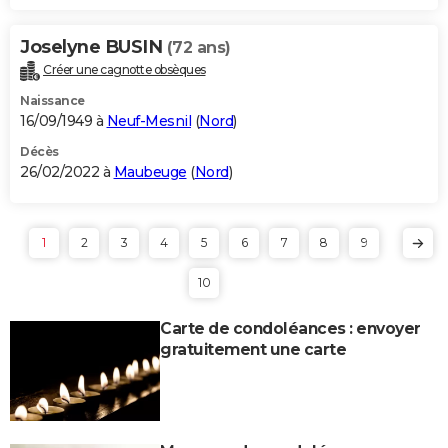
Joselyne BUSIN
(72 ans)
Créer une cagnotte obsèques
Naissance
16/09/1949 à
Neuf-Mesnil
(
Nord
)
Décès
26/02/2022 à
Maubeuge
(
Nord
)
1
2
3
4
5
6
7
8
9
10
Carte de condoléances : envoyer
gratuitement une carte