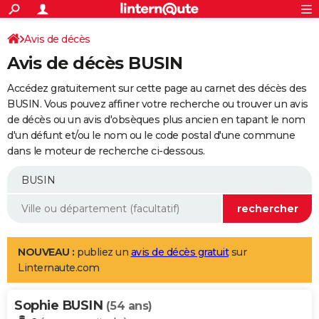
ACTUALITÉS
Connexion
S'inscrire
Avis de décès
Rechercher
Société
Education
Villes
Politique
Faits Divers
Monde
+
SPORT
Avis de décès BUSIN
Football
Cyclisme
Forum
Coupe du monde 2026
Tennis
Rugby
CULTURE
Accédez gratuitement sur cette page au carnet des décès des
TNT
Cinéma
Musique
Programme TV
Streaming
Sorties cinéma
+
BUSIN. Vous pouvez affiner votre recherche ou trouver un avis
FINANCE
de décès ou un avis d'obsèques plus ancien en tapant le nom
Impôts
Immobilier
Banque
Crédit
Retraite
Epargne
Risques naturels par ville
Assurance
AUTO
d'un défunt et/ou le nom ou le code postal d'une commune
dans le moteur de recherche ci-dessous.
Réserver un essai
Berlines
Forum auto
Essais
Citadines
SUV
+
HIGH-TECH
Meilleur smartphone
Ordinateurs
Guide high-tech
Mobiles
Internet
Jeux vidéo
+
BRICOLAGE
Aménagement intérieur
Cuisine
Jardinage
+
Forum
Extérieur
Salle de bains
Rangement
WEEK-END
Escapades
Expositions
Week-end nature
Guides de France
Patrimoine
Musées
+
LIFESTYLE
NOUVEAU :
publiez un
avis de décès gratuit
sur
Linternaute.com
Bien-être
Mode
+
Art de vivre
Loisirs
Modes de vie
SANTE
Sophie BUSIN
Guide de la santé
Médicaments
+
Alimentation
Maladies
Sommeil
(54 ans)
VOYAGE