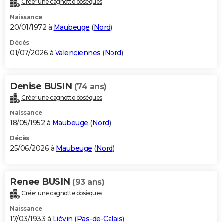
Créer une cagnotte obsèques
City break
Voyage de noces
Climat
Destinations
Voyage nature
Forum
+
PHOTO
Naissance
20/01/1972 à
Maubeuge
(
Nord
)
GUIDES D'ACHAT
Décès
01/07/2026 à
Valenciennes
(
Nord
)
BONS PLANS
CARTE DE VOEUX
Denise BUSIN
(74 ans)
Carte Bonne année
Carte Pâques
Carte de Noël
Carte Saint-Valentin
Carte d'anniversaire
DICTIONNAIRE
Créer une cagnotte obsèques
Biographies
Expressions
Dictionnaire
Citations
Proverbes
PROGRAMME TV
Naissance
18/05/1952 à
Maubeuge
(
Nord
)
COPAINS D'AVANT
Décès
25/06/2026 à
Maubeuge
(
Nord
)
Se connecter
Collèges
Universités
Service militaire
S'inscrire
Lycées
Primaires
Entreprises
Avis de recherche
AVIS DE DÉCÈS
FORUM
Renee BUSIN
(93 ans)
Lifestyle
Sport
Television
Cinema
Bricolage
Culture
Auto
Voyage
Créer une cagnotte obsèques
Naissance
17/03/1933 à
Liévin
(
Pas-de-Calais
)