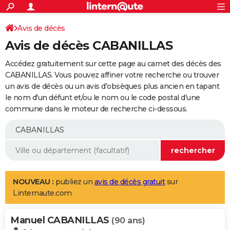
ACTUALITÉS
Connexion
S'inscrire
Avis de décès
Rechercher
Société
Education
Villes
Politique
Faits Divers
Monde
+
SPORT
Avis de décès CABANILLAS
Football
Cyclisme
Forum
Coupe du monde 2026
Tennis
Rugby
CULTURE
Accédez gratuitement sur cette page au carnet des décès des
TNT
Cinéma
Musique
Programme TV
Streaming
Sorties cinéma
+
CABANILLAS. Vous pouvez affiner votre recherche ou trouver
FINANCE
un avis de décès ou un avis d'obsèques plus ancien en tapant
Impôts
Immobilier
Banque
Crédit
Retraite
Epargne
Risques naturels par ville
Assurance
AUTO
le nom d'un défunt et/ou le nom ou le code postal d'une
commune dans le moteur de recherche ci-dessous.
Réserver un essai
Berlines
Forum auto
Essais
Citadines
SUV
+
HIGH-TECH
Meilleur smartphone
Ordinateurs
Guide high-tech
Mobiles
Internet
Jeux vidéo
+
BRICOLAGE
Aménagement intérieur
Cuisine
Jardinage
+
Forum
Extérieur
Salle de bains
Rangement
WEEK-END
Escapades
Expositions
Week-end nature
Guides de France
Patrimoine
Musées
+
LIFESTYLE
NOUVEAU :
publiez un
avis de décès gratuit
sur
Linternaute.com
Bien-être
Mode
+
Art de vivre
Loisirs
Modes de vie
SANTE
Manuel CABANILLAS
Guide de la santé
Médicaments
+
Alimentation
Maladies
Sommeil
(90 ans)
VOYAGE