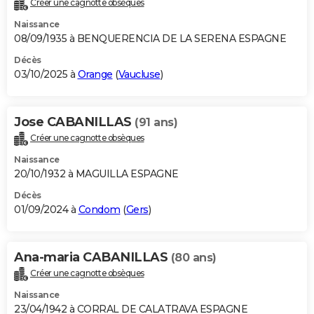
Créer une cagnotte obsèques
City break
Voyage de noces
Climat
Destinations
Voyage nature
Forum
+
PHOTO
Naissance
08/09/1935 à BENQUERENCIA DE LA SERENA ESPAGNE
GUIDES D'ACHAT
Décès
03/10/2025 à
Orange
(
Vaucluse
)
BONS PLANS
CARTE DE VOEUX
Jose CABANILLAS
(91 ans)
Carte Bonne année
Carte Pâques
Carte de Noël
Carte Saint-Valentin
Carte d'anniversaire
DICTIONNAIRE
Créer une cagnotte obsèques
Biographies
Expressions
Dictionnaire
Citations
Proverbes
PROGRAMME TV
Naissance
20/10/1932 à MAGUILLA ESPAGNE
COPAINS D'AVANT
Décès
01/09/2024 à
Condom
(
Gers
)
Se connecter
Collèges
Universités
Service militaire
S'inscrire
Lycées
Primaires
Entreprises
Avis de recherche
AVIS DE DÉCÈS
FORUM
Ana-maria CABANILLAS
(80 ans)
Lifestyle
Sport
Television
Cinema
Bricolage
Culture
Auto
Voyage
Créer une cagnotte obsèques
Naissance
23/04/1942 à CORRAL DE CALATRAVA ESPAGNE