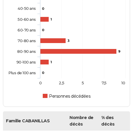
40-50 ans
0
50-60 ans
1
60-70 ans
0
70-80 ans
3
80-90 ans
9
90-100 ans
1
Plus de 100 ans
0
0
2,5
5
7,5
10
Personnes décédées
Nombre de
% des
Famille CABANILLAS
décès
décès