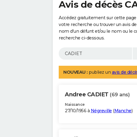
Avis de décès C
Accédez gratuitement sur cette page 
votre recherche ou trouver un avis de
nom d'un défunt et/ou le nom ou le 
recherche ci-dessous.
NOUVEAU :
publiez un
avis de décè
Andree CADIET
(69 ans)
Naissance
27/10/1956 à
Négreville
(
Manche
)