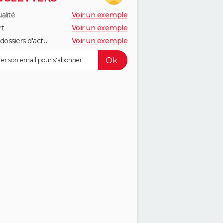
alité
Voir un exemple
rt
Voir un exemple
dossiers d'actu
Voir un exemple