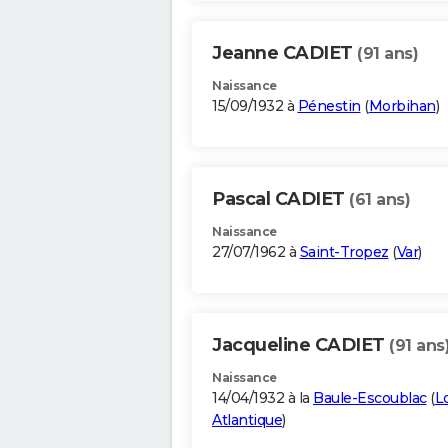
Jeanne CADIET
(91 ans)
Naissance
15/09/1932 à
Pénestin
(
Morbihan
)
Pascal CADIET
(61 ans)
Naissance
27/07/1962 à
Saint-Tropez
(
Var
)
Jacqueline CADIET
(91 ans
Naissance
14/04/1932 à la
Baule-Escoublac
(
Lo
Atlantique
)