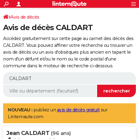
ACTUALITÉS
Connexion
S'inscrire
Avis de décès
Rechercher
Société
Education
Villes
Politique
Faits Divers
Monde
+
SPORT
Avis de décès CALDART
Football
Cyclisme
Forum
Coupe du monde 2026
Tennis
Rugby
CULTURE
Accédez gratuitement sur cette page au carnet des décès des
TNT
Cinéma
Musique
Programme TV
Streaming
Sorties cinéma
+
CALDART. Vous pouvez affiner votre recherche ou trouver un
FINANCE
avis de décès ou un avis d'obsèques plus ancien en tapant le
Impôts
Immobilier
Banque
Crédit
Retraite
Epargne
Risques naturels par ville
Assurance
AUTO
nom d'un défunt et/ou le nom ou le code postal d'une
commune dans le moteur de recherche ci-dessous.
Réserver un essai
Berlines
Forum auto
Essais
Citadines
SUV
+
HIGH-TECH
Meilleur smartphone
Ordinateurs
Guide high-tech
Mobiles
Internet
Jeux vidéo
+
BRICOLAGE
Aménagement intérieur
Cuisine
Jardinage
+
Forum
Extérieur
Salle de bains
Rangement
WEEK-END
Escapades
Expositions
Week-end nature
Guides de France
Patrimoine
Musées
+
LIFESTYLE
NOUVEAU :
publiez un
avis de décès gratuit
sur
Linternaute.com
Bien-être
Mode
+
Art de vivre
Loisirs
Modes de vie
SANTE
Jean CALDART
Guide de la santé
Médicaments
+
Alimentation
Maladies
Sommeil
(96 ans)
VOYAGE