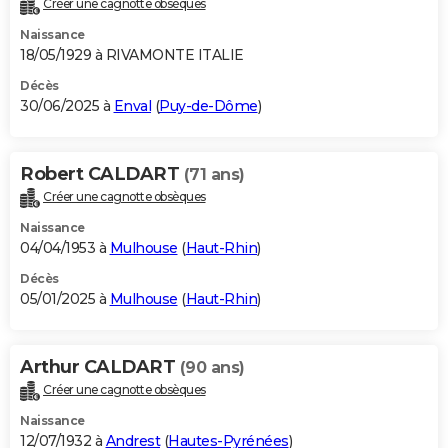
Créer une cagnotte obsèques
City break
Voyage de noces
Climat
Destinations
Voyage nature
Forum
+
PHOTO
Naissance
18/05/1929 à RIVAMONTE ITALIE
GUIDES D'ACHAT
Décès
30/06/2025 à
Enval
(
Puy-de-Dôme
)
BONS PLANS
CARTE DE VOEUX
Robert CALDART
(71 ans)
Carte Bonne année
Carte Pâques
Carte de Noël
Carte Saint-Valentin
Carte d'anniversaire
DICTIONNAIRE
Créer une cagnotte obsèques
Biographies
Expressions
Dictionnaire
Citations
Proverbes
PROGRAMME TV
Naissance
04/04/1953 à
Mulhouse
(
Haut-Rhin
)
COPAINS D'AVANT
Décès
05/01/2025 à
Mulhouse
(
Haut-Rhin
)
Se connecter
Collèges
Universités
Service militaire
S'inscrire
Lycées
Primaires
Entreprises
Avis de recherche
AVIS DE DÉCÈS
FORUM
Arthur CALDART
(90 ans)
Lifestyle
Sport
Television
Cinema
Bricolage
Culture
Auto
Voyage
Créer une cagnotte obsèques
Naissance
12/07/1932 à
Andrest
(
Hautes-Pyrénées
)