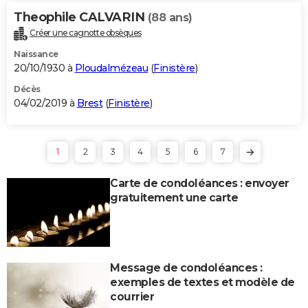
Theophile CALVARIN
(88 ans)
Créer une cagnotte obsèques
Naissance
20/10/1930 à
Ploudalmézeau
(
Finistère
)
Décès
04/02/2019 à
Brest
(
Finistère
)
1
2
3
4
5
6
7
Carte de condoléances : envoyer
gratuitement une carte
Message de condoléances :
exemples de textes et modèle de
courrier