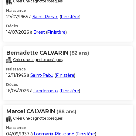
Créer une cagnotte obsèques
City break
Voyage de noces
Climat
Destinations
Voyage nature
Forum
+
PHOTO
Naissance
27/07/1965 à
Saint-Renan
(
Finistère
)
GUIDES D'ACHAT
Décès
14/07/2026 à
Brest
(
Finistère
)
BONS PLANS
CARTE DE VOEUX
Bernadette CALVARIN
(82 ans)
Carte Bonne année
Carte Pâques
Carte de Noël
Carte Saint-Valentin
Carte d'anniversaire
DICTIONNAIRE
Créer une cagnotte obsèques
Biographies
Expressions
Dictionnaire
Citations
Proverbes
PROGRAMME TV
Naissance
12/11/1943 à
Saint-Pabu
(
Finistère
)
COPAINS D'AVANT
Décès
16/05/2026 à
Landerneau
(
Finistère
)
Se connecter
Collèges
Universités
Service militaire
S'inscrire
Lycées
Primaires
Entreprises
Avis de recherche
AVIS DE DÉCÈS
FORUM
Marcel CALVARIN
(88 ans)
Lifestyle
Sport
Television
Cinema
Bricolage
Culture
Auto
Voyage
Créer une cagnotte obsèques
Naissance
04/09/1937 à
Locmaria-Plouzané
(
Finistère
)