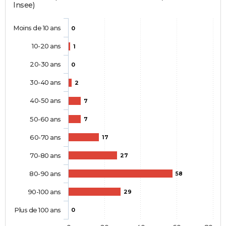
Insee)
Moins de 10 ans
0
10-20 ans
1
20-30 ans
0
30-40 ans
2
40-50 ans
7
50-60 ans
7
60-70 ans
17
70-80 ans
27
80-90 ans
58
90-100 ans
29
Plus de 100 ans
0