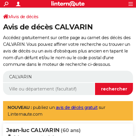
ACTUALITÉS
Connexion
S'inscrire
Avis de décès
Rechercher
Société
Education
Villes
Politique
Faits Divers
Monde
+
SPORT
Avis de décès CALVARIN
Football
Cyclisme
Forum
Coupe du monde 2026
Tennis
Rugby
CULTURE
Accédez gratuitement sur cette page au carnet des décès des
TNT
Cinéma
Musique
Programme TV
Streaming
Sorties cinéma
+
CALVARIN. Vous pouvez affiner votre recherche ou trouver un
FINANCE
avis de décès ou un avis d'obsèques plus ancien en tapant le
Impôts
Immobilier
Banque
Crédit
Retraite
Epargne
Risques naturels par ville
Assurance
AUTO
nom d'un défunt et/ou le nom ou le code postal d'une
commune dans le moteur de recherche ci-dessous.
Réserver un essai
Berlines
Forum auto
Essais
Citadines
SUV
+
HIGH-TECH
Meilleur smartphone
Ordinateurs
Guide high-tech
Mobiles
Internet
Jeux vidéo
+
BRICOLAGE
Aménagement intérieur
Cuisine
Jardinage
+
Forum
Extérieur
Salle de bains
Rangement
WEEK-END
Escapades
Expositions
Week-end nature
Guides de France
Patrimoine
Musées
+
LIFESTYLE
NOUVEAU :
publiez un
avis de décès gratuit
sur
Linternaute.com
Bien-être
Mode
+
Art de vivre
Loisirs
Modes de vie
SANTE
Jean-luc CALVARIN
Guide de la santé
Médicaments
+
Alimentation
Maladies
Sommeil
(60 ans)
VOYAGE