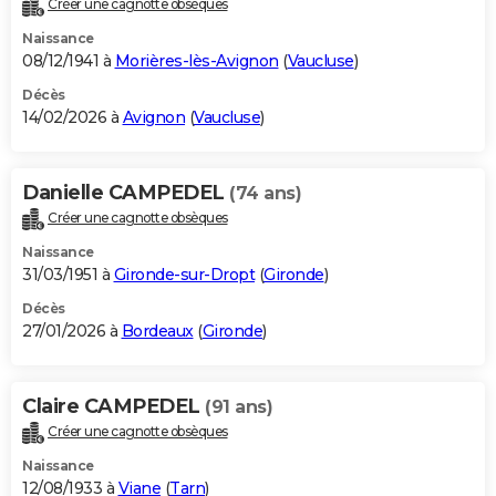
Créer une cagnotte obsèques
City break
Voyage de noces
Climat
Destinations
Voyage nature
Forum
+
PHOTO
Naissance
08/12/1941 à
Morières-lès-Avignon
(
Vaucluse
)
GUIDES D'ACHAT
Décès
14/02/2026 à
Avignon
(
Vaucluse
)
BONS PLANS
CARTE DE VOEUX
Danielle CAMPEDEL
(74 ans)
Carte Bonne année
Carte Pâques
Carte de Noël
Carte Saint-Valentin
Carte d'anniversaire
DICTIONNAIRE
Créer une cagnotte obsèques
Biographies
Expressions
Dictionnaire
Citations
Proverbes
PROGRAMME TV
Naissance
31/03/1951 à
Gironde-sur-Dropt
(
Gironde
)
COPAINS D'AVANT
Décès
27/01/2026 à
Bordeaux
(
Gironde
)
Se connecter
Collèges
Universités
Service militaire
S'inscrire
Lycées
Primaires
Entreprises
Avis de recherche
AVIS DE DÉCÈS
FORUM
Claire CAMPEDEL
(91 ans)
Lifestyle
Sport
Television
Cinema
Bricolage
Culture
Auto
Voyage
Créer une cagnotte obsèques
Naissance
12/08/1933 à
Viane
(
Tarn
)