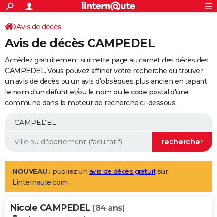
ACTUALITÉS
Connexion
S'inscrire
Avis de décès
Rechercher
Société
Education
Villes
Politique
Faits Divers
Monde
+
SPORT
Avis de décès CAMPEDEL
Football
Cyclisme
Forum
Coupe du monde 2026
Tennis
Rugby
CULTURE
Accédez gratuitement sur cette page au carnet des décès des
TNT
Cinéma
Musique
Programme TV
Streaming
Sorties cinéma
+
CAMPEDEL. Vous pouvez affiner votre recherche ou trouver
FINANCE
un avis de décès ou un avis d'obsèques plus ancien en tapant
Impôts
Immobilier
Banque
Crédit
Retraite
Epargne
Risques naturels par ville
Assurance
AUTO
le nom d'un défunt et/ou le nom ou le code postal d'une
commune dans le moteur de recherche ci-dessous.
Réserver un essai
Berlines
Forum auto
Essais
Citadines
SUV
+
HIGH-TECH
Meilleur smartphone
Ordinateurs
Guide high-tech
Mobiles
Internet
Jeux vidéo
+
BRICOLAGE
Aménagement intérieur
Cuisine
Jardinage
+
Forum
Extérieur
Salle de bains
Rangement
WEEK-END
Escapades
Expositions
Week-end nature
Guides de France
Patrimoine
Musées
+
LIFESTYLE
NOUVEAU :
publiez un
avis de décès gratuit
sur
Linternaute.com
Bien-être
Mode
+
Art de vivre
Loisirs
Modes de vie
SANTE
Nicole CAMPEDEL
Guide de la santé
Médicaments
+
Alimentation
Maladies
Sommeil
(84 ans)
VOYAGE