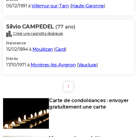
05/12/1991 à
Villemur-sur-Tarn
(
Haute-Garonne
)
Silvio CAMPEDEL
(77 ans)
Créer une cagnotte obsèques
Naissance
15/02/1894 à
Moulézan
(
Gard
)
Décès
17/10/1971 à
Morières-lès-Avignon
(
Vaucluse
)
1
Carte de condoléances : envoyer
gratuitement une carte