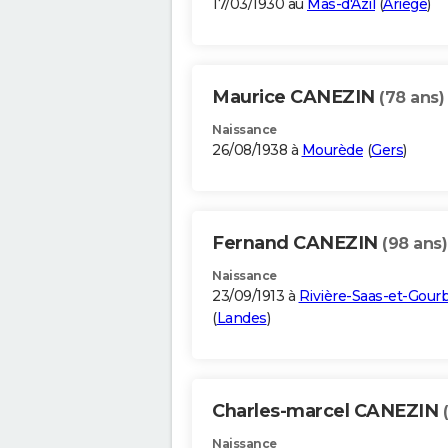
17/03/1930 au
Mas-d'Azil
(
Ariège
)
Maurice CANEZIN
(78 ans)
Naissance
26/08/1938 à
Mourède
(
Gers
)
Fernand CANEZIN
(98 ans)
Naissance
23/09/1913 à
Rivière-Saas-et-Gour
(
Landes
)
Charles-marcel CANEZIN
Naissance