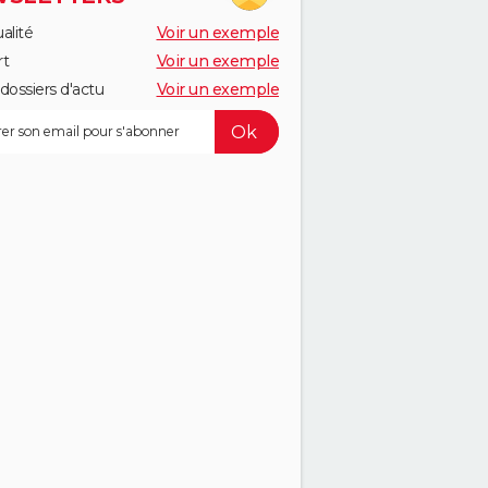
alité
Voir un exemple
rt
Voir un exemple
dossiers d'actu
Voir un exemple