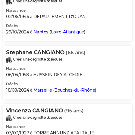
Créer une cagnotte obsèques
City break
Voyage de noces
Climat
Destinations
Voyage nature
Forum
+
PHOTO
Naissance
02/06/1946 à DEPARTEMENT D'ORAN
GUIDES D'ACHAT
Décès
29/10/2024 à
Nantes
(
Loire-Atlantique
)
BONS PLANS
CARTE DE VOEUX
Stephane CANGIANO
(66 ans)
Carte Bonne année
Carte Pâques
Carte de Noël
Carte Saint-Valentin
Carte d'anniversaire
DICTIONNAIRE
Créer une cagnotte obsèques
Biographies
Expressions
Dictionnaire
Citations
Proverbes
PROGRAMME TV
Naissance
06/04/1958 à HUSSEIN DEY ALGERIE
COPAINS D'AVANT
Décès
18/08/2024 à
Marseille
(
Bouches-du-Rhône
)
Se connecter
Collèges
Universités
Service militaire
S'inscrire
Lycées
Primaires
Entreprises
Avis de recherche
AVIS DE DÉCÈS
FORUM
Vincenza CANGIANO
(95 ans)
Lifestyle
Sport
Television
Cinema
Bricolage
Culture
Auto
Voyage
Créer une cagnotte obsèques
Naissance
03/03/1927 à TORRE ANNUNZIATA ITALIE