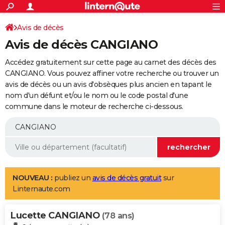
ACTUALITÉS
Connexion
S'inscrire
Avis de décès
Rechercher
Société
Education
Villes
Politique
Faits Divers
Monde
+
SPORT
Avis de décès CANGIANO
Football
Cyclisme
Forum
Coupe du monde 2026
Tennis
Rugby
CULTURE
Accédez gratuitement sur cette page au carnet des décès des
TNT
Cinéma
Musique
Programme TV
Streaming
Sorties cinéma
+
CANGIANO. Vous pouvez affiner votre recherche ou trouver un
FINANCE
avis de décès ou un avis d'obsèques plus ancien en tapant le
Impôts
Immobilier
Banque
Crédit
Retraite
Epargne
Risques naturels par ville
Assurance
AUTO
nom d'un défunt et/ou le nom ou le code postal d'une
commune dans le moteur de recherche ci-dessous.
Réserver un essai
Berlines
Forum auto
Essais
Citadines
SUV
+
HIGH-TECH
Meilleur smartphone
Ordinateurs
Guide high-tech
Mobiles
Internet
Jeux vidéo
+
BRICOLAGE
Aménagement intérieur
Cuisine
Jardinage
+
Forum
Extérieur
Salle de bains
Rangement
WEEK-END
Escapades
Expositions
Week-end nature
Guides de France
Patrimoine
Musées
+
LIFESTYLE
NOUVEAU :
publiez un
avis de décès gratuit
sur
Linternaute.com
Bien-être
Mode
+
Art de vivre
Loisirs
Modes de vie
SANTE
Lucette CANGIANO
Guide de la santé
Médicaments
+
Alimentation
Maladies
Sommeil
(78 ans)
VOYAGE