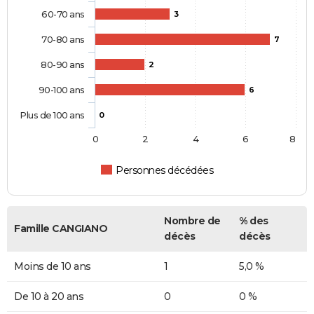
60-70 ans
3
70-80 ans
7
80-90 ans
2
90-100 ans
6
Plus de 100 ans
0
0
2
4
6
8
Personnes décédées
Nombre de
% des
Famille CANGIANO
décès
décès
Moins de 10 ans
1
5,0 %
De 10 à 20 ans
0
0 %