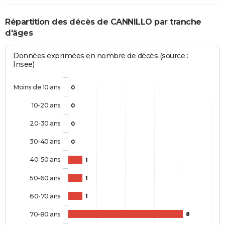
Répartition des décès de CANNILLO par tranche
d'âges
Données exprimées en nombre de décès (source :
Insee)
Moins de 10 ans
0
10-20 ans
0
20-30 ans
0
30-40 ans
0
40-50 ans
1
50-60 ans
1
60-70 ans
1
70-80 ans
8