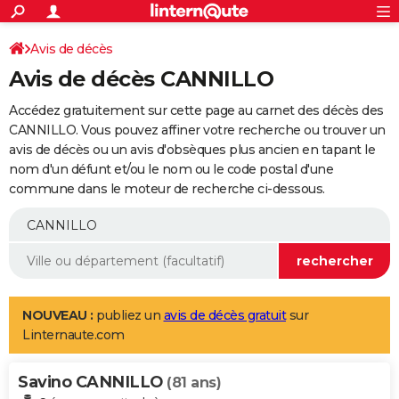
ACTUALITÉS
Connexion
S'inscrire
Avis de décès
Rechercher
Société
Education
Villes
Politique
Faits Divers
Monde
+
SPORT
Avis de décès CANNILLO
Football
Cyclisme
Forum
Coupe du monde 2026
Tennis
Rugby
CULTURE
Accédez gratuitement sur cette page au carnet des décès des
TNT
Cinéma
Musique
Programme TV
Streaming
Sorties cinéma
+
CANNILLO. Vous pouvez affiner votre recherche ou trouver un
FINANCE
avis de décès ou un avis d'obsèques plus ancien en tapant le
Impôts
Immobilier
Banque
Crédit
Retraite
Epargne
Risques naturels par ville
Assurance
AUTO
nom d'un défunt et/ou le nom ou le code postal d'une
commune dans le moteur de recherche ci-dessous.
Réserver un essai
Berlines
Forum auto
Essais
Citadines
SUV
+
HIGH-TECH
Meilleur smartphone
Ordinateurs
Guide high-tech
Mobiles
Internet
Jeux vidéo
+
BRICOLAGE
Aménagement intérieur
Cuisine
Jardinage
+
Forum
Extérieur
Salle de bains
Rangement
WEEK-END
Escapades
Expositions
Week-end nature
Guides de France
Patrimoine
Musées
+
LIFESTYLE
NOUVEAU :
publiez un
avis de décès gratuit
sur
Linternaute.com
Bien-être
Mode
+
Art de vivre
Loisirs
Modes de vie
SANTE
Savino CANNILLO
Guide de la santé
Médicaments
+
Alimentation
Maladies
Sommeil
(81 ans)
VOYAGE