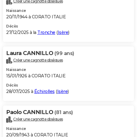
Créer une cagnotte obsèques
City break
Voyage de noces
Climat
Destinations
Voyage nature
Forum
+
PHOTO
Naissance
20/11/1944 à CORATO ITALIE
GUIDES D'ACHAT
Décès
27/12/2025 à la
Tronche
(
Isère
)
BONS PLANS
CARTE DE VOEUX
Laura CANNILLO
(99 ans)
Carte Bonne année
Carte Pâques
Carte de Noël
Carte Saint-Valentin
Carte d'anniversaire
DICTIONNAIRE
Créer une cagnotte obsèques
Biographies
Expressions
Dictionnaire
Citations
Proverbes
PROGRAMME TV
Naissance
15/01/1926 à CORATO ITALIE
COPAINS D'AVANT
Décès
28/07/2025 à
Échirolles
(
Isère
)
Se connecter
Collèges
Universités
Service militaire
S'inscrire
Lycées
Primaires
Entreprises
Avis de recherche
AVIS DE DÉCÈS
FORUM
Paolo CANNILLO
(81 ans)
Lifestyle
Sport
Television
Cinema
Bricolage
Culture
Auto
Voyage
Créer une cagnotte obsèques
Naissance
20/09/1943 à CORATO ITALIE