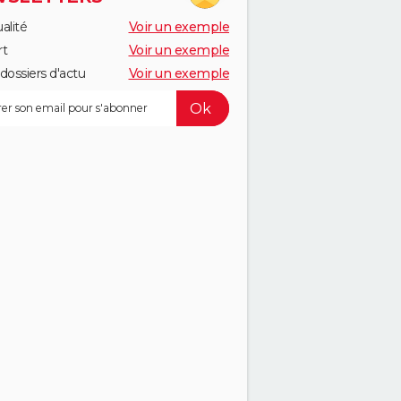
alité
Voir un exemple
rt
Voir un exemple
dossiers d'actu
Voir un exemple