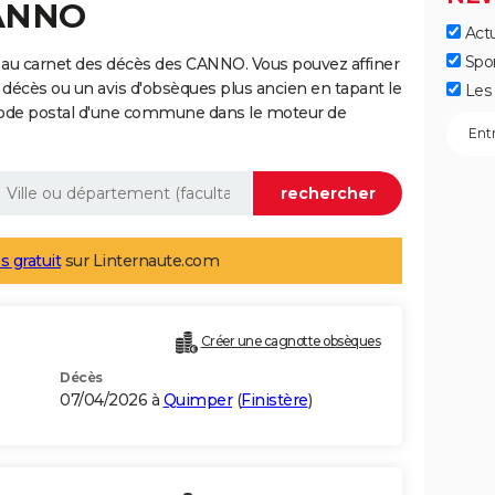
CANNO
Actu
Spo
 au carnet des décès des CANNO. Vous pouvez affiner
 décès ou un avis d'obsèques plus ancien en tapant le
Les 
code postal d'une commune dans le moteur de
s gratuit
sur Linternaute.com
Créer une cagnotte obsèques
Décès
07/04/2026 à
Quimper
(
Finistère
)