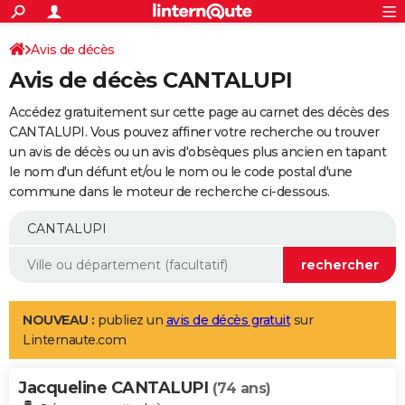
ACTUALITÉS
Connexion
S'inscrire
Avis de décès
Rechercher
Société
Education
Villes
Politique
Faits Divers
Monde
+
SPORT
Avis de décès CANTALUPI
Football
Cyclisme
Forum
Coupe du monde 2026
Tennis
Rugby
CULTURE
Accédez gratuitement sur cette page au carnet des décès des
TNT
Cinéma
Musique
Programme TV
Streaming
Sorties cinéma
+
CANTALUPI. Vous pouvez affiner votre recherche ou trouver
FINANCE
un avis de décès ou un avis d'obsèques plus ancien en tapant
Impôts
Immobilier
Banque
Crédit
Retraite
Epargne
Risques naturels par ville
Assurance
AUTO
le nom d'un défunt et/ou le nom ou le code postal d'une
commune dans le moteur de recherche ci-dessous.
Réserver un essai
Berlines
Forum auto
Essais
Citadines
SUV
+
HIGH-TECH
Meilleur smartphone
Ordinateurs
Guide high-tech
Mobiles
Internet
Jeux vidéo
+
BRICOLAGE
Aménagement intérieur
Cuisine
Jardinage
+
Forum
Extérieur
Salle de bains
Rangement
WEEK-END
Escapades
Expositions
Week-end nature
Guides de France
Patrimoine
Musées
+
LIFESTYLE
NOUVEAU :
publiez un
avis de décès gratuit
sur
Linternaute.com
Bien-être
Mode
+
Art de vivre
Loisirs
Modes de vie
SANTE
Jacqueline CANTALUPI
Guide de la santé
Médicaments
+
Alimentation
Maladies
Sommeil
(74 ans)
VOYAGE