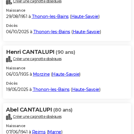
Créer une cagnotte obsèques
City break
Voyage de noces
Climat
Destinations
Voyage nature
Forum
+
PHOTO
Naissance
29/08/1951 à
Thonon-les-Bains
(
Haute-Savoie
)
GUIDES D'ACHAT
Décès
06/10/2025 à
Thonon-les-Bains
(
Haute-Savoie
)
BONS PLANS
CARTE DE VOEUX
Henri CANTALUPI
(90 ans)
Carte Bonne année
Carte Pâques
Carte de Noël
Carte Saint-Valentin
Carte d'anniversaire
DICTIONNAIRE
Créer une cagnotte obsèques
Biographies
Expressions
Dictionnaire
Citations
Proverbes
PROGRAMME TV
Naissance
06/03/1935 à
Morzine
(
Haute-Savoie
)
COPAINS D'AVANT
Décès
19/05/2025 à
Thonon-les-Bains
(
Haute-Savoie
)
Se connecter
Collèges
Universités
Service militaire
S'inscrire
Lycées
Primaires
Entreprises
Avis de recherche
AVIS DE DÉCÈS
FORUM
Abel CANTALUPI
(80 ans)
Lifestyle
Sport
Television
Cinema
Bricolage
Culture
Auto
Voyage
Créer une cagnotte obsèques
Naissance
07/06/1941 à
Reims
(
Marne
)