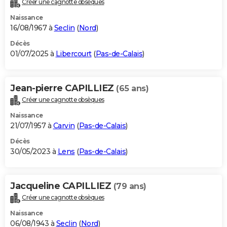
Créer une cagnotte obsèques
City break
Voyage de noces
Climat
Destinations
Voyage nature
Forum
+
PHOTO
Naissance
16/08/1967 à
Seclin
(
Nord
)
GUIDES D'ACHAT
Décès
01/07/2025 à
Libercourt
(
Pas-de-Calais
)
BONS PLANS
CARTE DE VOEUX
Jean-pierre CAPILLIEZ
(65 ans)
Carte Bonne année
Carte Pâques
Carte de Noël
Carte Saint-Valentin
Carte d'anniversaire
DICTIONNAIRE
Créer une cagnotte obsèques
Biographies
Expressions
Dictionnaire
Citations
Proverbes
PROGRAMME TV
Naissance
21/07/1957 à
Carvin
(
Pas-de-Calais
)
COPAINS D'AVANT
Décès
30/05/2023 à
Lens
(
Pas-de-Calais
)
Se connecter
Collèges
Universités
Service militaire
S'inscrire
Lycées
Primaires
Entreprises
Avis de recherche
AVIS DE DÉCÈS
FORUM
Jacqueline CAPILLIEZ
(79 ans)
Lifestyle
Sport
Television
Cinema
Bricolage
Culture
Auto
Voyage
Créer une cagnotte obsèques
Naissance
06/08/1943 à
Seclin
(
Nord
)