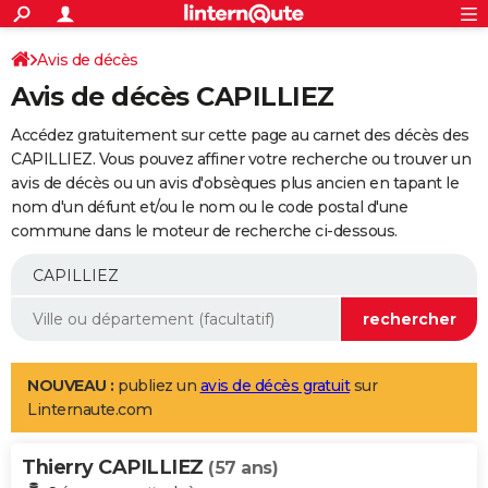
ACTUALITÉS
Connexion
S'inscrire
Avis de décès
Rechercher
Société
Education
Villes
Politique
Faits Divers
Monde
+
SPORT
Avis de décès CAPILLIEZ
Football
Cyclisme
Forum
Coupe du monde 2026
Tennis
Rugby
CULTURE
Accédez gratuitement sur cette page au carnet des décès des
TNT
Cinéma
Musique
Programme TV
Streaming
Sorties cinéma
+
CAPILLIEZ. Vous pouvez affiner votre recherche ou trouver un
FINANCE
avis de décès ou un avis d'obsèques plus ancien en tapant le
Impôts
Immobilier
Banque
Crédit
Retraite
Epargne
Risques naturels par ville
Assurance
AUTO
nom d'un défunt et/ou le nom ou le code postal d'une
commune dans le moteur de recherche ci-dessous.
Réserver un essai
Berlines
Forum auto
Essais
Citadines
SUV
+
HIGH-TECH
Meilleur smartphone
Ordinateurs
Guide high-tech
Mobiles
Internet
Jeux vidéo
+
BRICOLAGE
Aménagement intérieur
Cuisine
Jardinage
+
Forum
Extérieur
Salle de bains
Rangement
WEEK-END
Escapades
Expositions
Week-end nature
Guides de France
Patrimoine
Musées
+
LIFESTYLE
NOUVEAU :
publiez un
avis de décès gratuit
sur
Linternaute.com
Bien-être
Mode
+
Art de vivre
Loisirs
Modes de vie
SANTE
Thierry CAPILLIEZ
Guide de la santé
Médicaments
+
Alimentation
Maladies
Sommeil
(57 ans)
VOYAGE