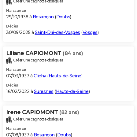
Créer une cagnotte obsèques
City break
Voyage de noces
Climat
Destinations
Voyage nature
Forum
+
PHOTO
Naissance
29/10/1938 à
Besançon
(
Doubs
)
GUIDES D'ACHAT
Décès
30/09/2025 à
Saint-Dié-des-Vosges
(
Vosges
)
BONS PLANS
CARTE DE VOEUX
Liliane CAPIOMONT
(84 ans)
Carte Bonne année
Carte Pâques
Carte de Noël
Carte Saint-Valentin
Carte d'anniversaire
DICTIONNAIRE
Créer une cagnotte obsèques
Biographies
Expressions
Dictionnaire
Citations
Proverbes
PROGRAMME TV
Naissance
07/03/1937 à
Clichy
(
Hauts-de-Seine
)
COPAINS D'AVANT
Décès
16/02/2022 à
Suresnes
(
Hauts-de-Seine
)
Se connecter
Collèges
Universités
Service militaire
S'inscrire
Lycées
Primaires
Entreprises
Avis de recherche
AVIS DE DÉCÈS
FORUM
Irene CAPIOMONT
(82 ans)
Lifestyle
Sport
Television
Cinema
Bricolage
Culture
Auto
Voyage
Créer une cagnotte obsèques
Naissance
07/08/1937 à
Besançon
(
Doubs
)