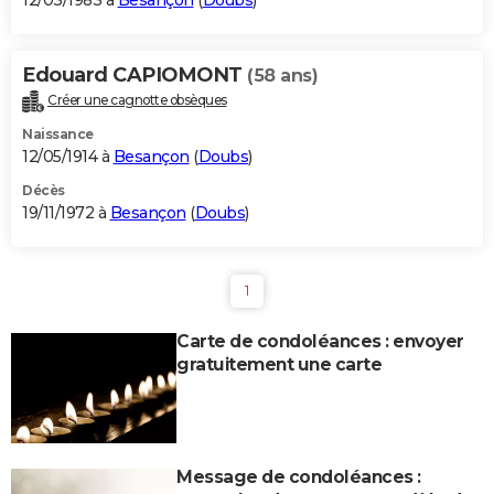
12/03/1983 à
Besançon
(
Doubs
)
Edouard CAPIOMONT
(58 ans)
Créer une cagnotte obsèques
Naissance
12/05/1914 à
Besançon
(
Doubs
)
Décès
19/11/1972 à
Besançon
(
Doubs
)
1
Carte de condoléances : envoyer
gratuitement une carte
Message de condoléances :