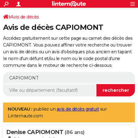
ACTUALITÉS
Connexion
S'inscrire
Avis de décès
Rechercher
Société
Education
Villes
Politique
Faits Divers
Monde
+
SPORT
Avis de décès CAPIOMONT
Football
Cyclisme
Forum
Coupe du monde 2026
Tennis
Rugby
CULTURE
Accédez gratuitement sur cette page au carnet des décès des
TNT
Cinéma
Musique
Programme TV
Streaming
Sorties cinéma
+
CAPIOMONT. Vous pouvez affiner votre recherche ou trouver
FINANCE
un avis de décès ou un avis d'obsèques plus ancien en tapant
Impôts
Immobilier
Banque
Crédit
Retraite
Epargne
Risques naturels par ville
Assurance
AUTO
le nom d'un défunt et/ou le nom ou le code postal d'une
commune dans le moteur de recherche ci-dessous.
Réserver un essai
Berlines
Forum auto
Essais
Citadines
SUV
+
HIGH-TECH
Meilleur smartphone
Ordinateurs
Guide high-tech
Mobiles
Internet
Jeux vidéo
+
BRICOLAGE
Aménagement intérieur
Cuisine
Jardinage
+
Forum
Extérieur
Salle de bains
Rangement
WEEK-END
Escapades
Expositions
Week-end nature
Guides de France
Patrimoine
Musées
+
LIFESTYLE
NOUVEAU :
publiez un
avis de décès gratuit
sur
Linternaute.com
Bien-être
Mode
+
Art de vivre
Loisirs
Modes de vie
SANTE
Denise CAPIOMONT
Guide de la santé
Médicaments
+
Alimentation
Maladies
Sommeil
(86 ans)
VOYAGE