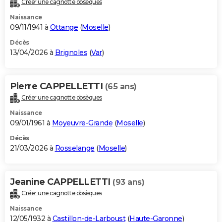
Créer une cagnotte obsèques
City break
Voyage de noces
Climat
Destinations
Voyage nature
Forum
+
PHOTO
Naissance
09/11/1941 à
Ottange
(
Moselle
)
GUIDES D'ACHAT
Décès
13/04/2026 à
Brignoles
(
Var
)
BONS PLANS
CARTE DE VOEUX
Pierre CAPPELLETTI
(65 ans)
Carte Bonne année
Carte Pâques
Carte de Noël
Carte Saint-Valentin
Carte d'anniversaire
DICTIONNAIRE
Créer une cagnotte obsèques
Biographies
Expressions
Dictionnaire
Citations
Proverbes
PROGRAMME TV
Naissance
09/01/1961 à
Moyeuvre-Grande
(
Moselle
)
COPAINS D'AVANT
Décès
21/03/2026 à
Rosselange
(
Moselle
)
Se connecter
Collèges
Universités
Service militaire
S'inscrire
Lycées
Primaires
Entreprises
Avis de recherche
AVIS DE DÉCÈS
FORUM
Jeanine CAPPELLETTI
(93 ans)
Lifestyle
Sport
Television
Cinema
Bricolage
Culture
Auto
Voyage
Créer une cagnotte obsèques
Naissance
12/05/1932 à
Castillon-de-Larboust
(
Haute-Garonne
)