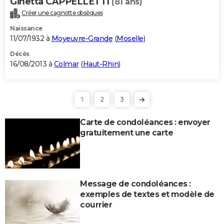
Ginetta CAPPELLETTI
(81 ans)
Créer une cagnotte obsèques
Naissance
11/07/1932 à
Moyeuvre-Grande
(
Moselle
)
Décès
16/08/2013 à
Colmar
(
Haut-Rhin
)
1
2
3
Carte de condoléances : envoyer
gratuitement une carte
Message de condoléances :
exemples de textes et modèle de
courrier