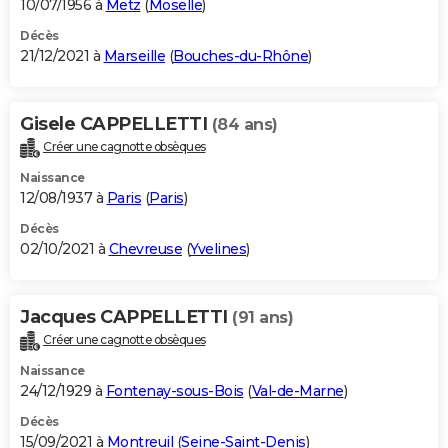
10/07/1956 à
Metz
(
Moselle
)
Décès
21/12/2021 à
Marseille
(
Bouches-du-Rhône
)
Gisele CAPPELLETTI
(84 ans)
Créer une cagnotte obsèques
Naissance
12/08/1937 à
Paris
(
Paris
)
Décès
02/10/2021 à
Chevreuse
(
Yvelines
)
Jacques CAPPELLETTI
(91 ans)
Créer une cagnotte obsèques
Naissance
24/12/1929 à
Fontenay-sous-Bois
(
Val-de-Marne
)
Décès
15/09/2021 à
Montreuil
(
Seine-Saint-Denis
)