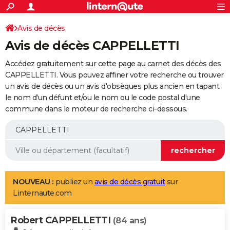
ACTUALITÉS
Connexion
S'inscrire
Avis de décès
Rechercher
Société
Education
Villes
Politique
Faits Divers
Monde
+
SPORT
Avis de décès CAPPELLETTI
Football
Cyclisme
Forum
Coupe du monde 2026
Tennis
Rugby
CULTURE
Accédez gratuitement sur cette page au carnet des décès des
TNT
Cinéma
Musique
Programme TV
Streaming
Sorties cinéma
+
CAPPELLETTI. Vous pouvez affiner votre recherche ou trouver
FINANCE
un avis de décès ou un avis d'obsèques plus ancien en tapant
Impôts
Immobilier
Banque
Crédit
Retraite
Epargne
Risques naturels par ville
Assurance
AUTO
le nom d'un défunt et/ou le nom ou le code postal d'une
commune dans le moteur de recherche ci-dessous.
Réserver un essai
Berlines
Forum auto
Essais
Citadines
SUV
+
HIGH-TECH
Meilleur smartphone
Ordinateurs
Guide high-tech
Mobiles
Internet
Jeux vidéo
+
BRICOLAGE
Aménagement intérieur
Cuisine
Jardinage
+
Forum
Extérieur
Salle de bains
Rangement
WEEK-END
Escapades
Expositions
Week-end nature
Guides de France
Patrimoine
Musées
+
LIFESTYLE
NOUVEAU :
publiez un
avis de décès gratuit
sur
Linternaute.com
Bien-être
Mode
+
Art de vivre
Loisirs
Modes de vie
SANTE
Robert CAPPELLETTI
Guide de la santé
Médicaments
+
Alimentation
Maladies
Sommeil
(84 ans)
VOYAGE