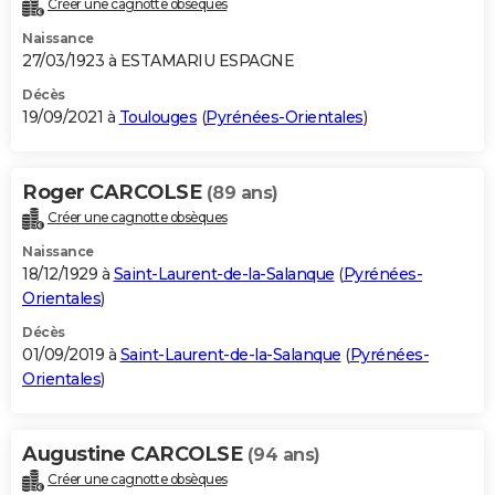
Créer une cagnotte obsèques
City break
Voyage de noces
Climat
Destinations
Voyage nature
Forum
+
PHOTO
Naissance
27/03/1923 à ESTAMARIU ESPAGNE
GUIDES D'ACHAT
Décès
19/09/2021 à
Toulouges
(
Pyrénées-Orientales
)
BONS PLANS
CARTE DE VOEUX
Roger CARCOLSE
(89 ans)
Carte Bonne année
Carte Pâques
Carte de Noël
Carte Saint-Valentin
Carte d'anniversaire
DICTIONNAIRE
Créer une cagnotte obsèques
Biographies
Expressions
Dictionnaire
Citations
Proverbes
PROGRAMME TV
Naissance
18/12/1929 à
Saint-Laurent-de-la-Salanque
(
Pyrénées-
COPAINS D'AVANT
Orientales
)
Décès
Se connecter
Collèges
Universités
Service militaire
S'inscrire
Lycées
Primaires
Entreprises
Avis de recherche
AVIS DE DÉCÈS
01/09/2019 à
Saint-Laurent-de-la-Salanque
(
Pyrénées-
Orientales
)
FORUM
Lifestyle
Sport
Television
Cinema
Bricolage
Culture
Auto
Voyage
Augustine CARCOLSE
(94 ans)
Créer une cagnotte obsèques