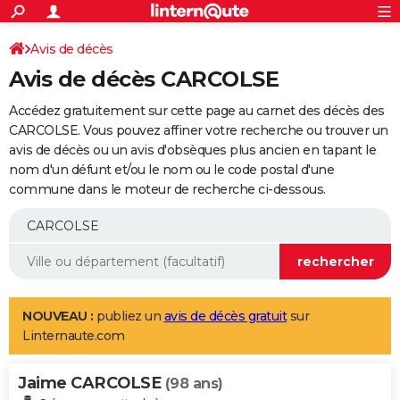
ACTUALITÉS
Connexion
S'inscrire
Avis de décès
Rechercher
Société
Education
Villes
Politique
Faits Divers
Monde
+
SPORT
Avis de décès CARCOLSE
Football
Cyclisme
Forum
Coupe du monde 2026
Tennis
Rugby
CULTURE
Accédez gratuitement sur cette page au carnet des décès des
TNT
Cinéma
Musique
Programme TV
Streaming
Sorties cinéma
+
CARCOLSE. Vous pouvez affiner votre recherche ou trouver un
FINANCE
avis de décès ou un avis d'obsèques plus ancien en tapant le
Impôts
Immobilier
Banque
Crédit
Retraite
Epargne
Risques naturels par ville
Assurance
AUTO
nom d'un défunt et/ou le nom ou le code postal d'une
commune dans le moteur de recherche ci-dessous.
Réserver un essai
Berlines
Forum auto
Essais
Citadines
SUV
+
HIGH-TECH
Meilleur smartphone
Ordinateurs
Guide high-tech
Mobiles
Internet
Jeux vidéo
+
BRICOLAGE
Aménagement intérieur
Cuisine
Jardinage
+
Forum
Extérieur
Salle de bains
Rangement
WEEK-END
Escapades
Expositions
Week-end nature
Guides de France
Patrimoine
Musées
+
LIFESTYLE
NOUVEAU :
publiez un
avis de décès gratuit
sur
Linternaute.com
Bien-être
Mode
+
Art de vivre
Loisirs
Modes de vie
SANTE
Jaime CARCOLSE
Guide de la santé
Médicaments
+
Alimentation
Maladies
Sommeil
(98 ans)
VOYAGE