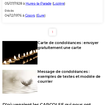
05/07/1928 à
Hures-la-Parade
(
Lozère
)
Décès
04/12/1976 à
Gisors
(
Eure
)
1
Carte de condoléances : envoyer
gratuitement une carte
Message de condoléances :
exemples de textes et modèle de
courrier
D'où venaient les CARCOLSE qui nous ont