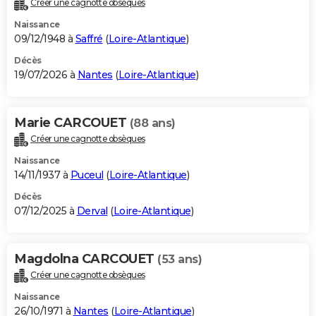
Créer une cagnotte obsèques
City break
Voyage de noces
Climat
Destinations
Voyage nature
Forum
+
PHOTO
Naissance
09/12/1948 à
Saffré
(
Loire-Atlantique
)
GUIDES D'ACHAT
Décès
19/07/2026 à
Nantes
(
Loire-Atlantique
)
BONS PLANS
CARTE DE VOEUX
Marie CARCOUET
(88 ans)
Carte Bonne année
Carte Pâques
Carte de Noël
Carte Saint-Valentin
Carte d'anniversaire
DICTIONNAIRE
Créer une cagnotte obsèques
Biographies
Expressions
Dictionnaire
Citations
Proverbes
PROGRAMME TV
Naissance
14/11/1937 à
Puceul
(
Loire-Atlantique
)
COPAINS D'AVANT
Décès
07/12/2025 à
Derval
(
Loire-Atlantique
)
Se connecter
Collèges
Universités
Service militaire
S'inscrire
Lycées
Primaires
Entreprises
Avis de recherche
AVIS DE DÉCÈS
FORUM
Magdolna CARCOUET
(53 ans)
Lifestyle
Sport
Television
Cinema
Bricolage
Culture
Auto
Voyage
Créer une cagnotte obsèques
Naissance
26/10/1971 à
Nantes
(
Loire-Atlantique
)