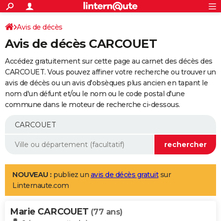
ACTUALITÉS
Connexion
S'inscrire
Avis de décès
Rechercher
Société
Education
Villes
Politique
Faits Divers
Monde
+
SPORT
Avis de décès CARCOUET
Football
Cyclisme
Forum
Coupe du monde 2026
Tennis
Rugby
CULTURE
Accédez gratuitement sur cette page au carnet des décès des
TNT
Cinéma
Musique
Programme TV
Streaming
Sorties cinéma
+
CARCOUET. Vous pouvez affiner votre recherche ou trouver un
FINANCE
avis de décès ou un avis d'obsèques plus ancien en tapant le
Impôts
Immobilier
Banque
Crédit
Retraite
Epargne
Risques naturels par ville
Assurance
AUTO
nom d'un défunt et/ou le nom ou le code postal d'une
commune dans le moteur de recherche ci-dessous.
Réserver un essai
Berlines
Forum auto
Essais
Citadines
SUV
+
HIGH-TECH
Meilleur smartphone
Ordinateurs
Guide high-tech
Mobiles
Internet
Jeux vidéo
+
BRICOLAGE
Aménagement intérieur
Cuisine
Jardinage
+
Forum
Extérieur
Salle de bains
Rangement
WEEK-END
Escapades
Expositions
Week-end nature
Guides de France
Patrimoine
Musées
+
LIFESTYLE
NOUVEAU :
publiez un
avis de décès gratuit
sur
Linternaute.com
Bien-être
Mode
+
Art de vivre
Loisirs
Modes de vie
SANTE
Marie CARCOUET
Guide de la santé
Médicaments
+
Alimentation
Maladies
Sommeil
(77 ans)
VOYAGE