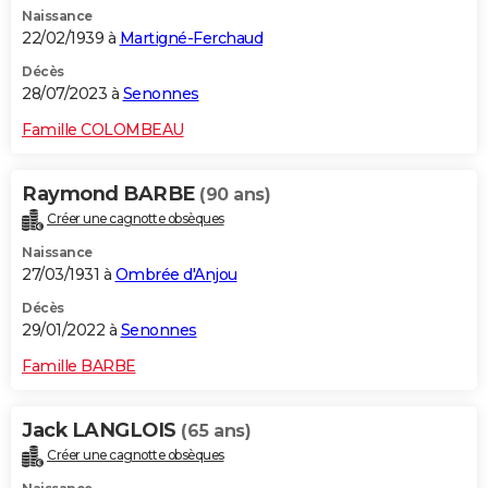
Naissance
City break
Voyage de noces
Climat
Destinations
Voyage nature
Forum
+
PHOTO
22/02/1939 à
Martigné-Ferchaud
GUIDES D'ACHAT
Décès
28/07/2023 à
Senonnes
BONS PLANS
Famille COLOMBEAU
CARTE DE VOEUX
Raymond BARBE
(90 ans)
Carte Bonne année
Carte Pâques
Carte de Noël
Carte Saint-Valentin
Carte d'anniversaire
DICTIONNAIRE
Créer une cagnotte obsèques
Biographies
Expressions
Dictionnaire
Citations
Proverbes
PROGRAMME TV
Naissance
27/03/1931 à
Ombrée d'Anjou
COPAINS D'AVANT
Décès
29/01/2022 à
Senonnes
Se connecter
Collèges
Universités
Service militaire
S'inscrire
Lycées
Primaires
Entreprises
Avis de recherche
AVIS DE DÉCÈS
Famille BARBE
FORUM
Lifestyle
Sport
Television
Cinema
Bricolage
Culture
Auto
Voyage
Jack LANGLOIS
(65 ans)
Créer une cagnotte obsèques