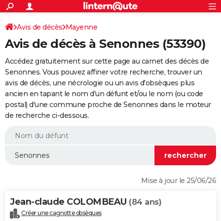
ACTUALITÉS
Connexion
S'inscrire
Avis de décès
Mayenne
Rechercher
Société
Education
Villes
Politique
Faits Divers
Monde
+
SPORT
Avis de décès à Senonnes (53390)
Football
Cyclisme
Forum
Coupe du monde 2026
Tennis
Rugby
CULTURE
Accédez gratuitement sur cette page au carnet des décès de
TNT
Cinéma
Musique
Programme TV
Streaming
Sorties cinéma
+
Senonnes. Vous pouvez affiner votre recherche, trouver un
FINANCE
avis de décès, une nécrologie ou un avis d'obsèques plus
Impôts
Immobilier
Banque
Crédit
Retraite
Epargne
Risques naturels par ville
Assurance
AUTO
ancien en tapant le nom d'un défunt et/ou le nom (ou code
postal) d'une commune proche de Senonnes dans le moteur
Réserver un essai
Berlines
Forum auto
Essais
Citadines
SUV
+
HIGH-TECH
de recherche ci-dessous.
Meilleur smartphone
Ordinateurs
Guide high-tech
Mobiles
Internet
Jeux vidéo
+
BRICOLAGE
Aménagement intérieur
Cuisine
Jardinage
+
Forum
Extérieur
Salle de bains
Rangement
WEEK-END
Escapades
Expositions
Week-end nature
Guides de France
Patrimoine
Musées
+
LIFESTYLE
Mise à jour le 25/06/26
Bien-être
Mode
+
Art de vivre
Loisirs
Modes de vie
SANTE
Jean-claude COLOMBEAU
(84 ans)
Guide de la santé
Médicaments
+
Alimentation
Maladies
Sommeil
VOYAGE
Créer une cagnotte obsèques