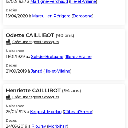
15/02/1937 à
Martigné-Ferchaud
(
Ille-et-Vilaine
)
Décès
13/04/2020 à
Mareuil en Périgord
(
Dordogne
)
Odette CAILLIBOT
(90 ans)
Créer une cagnotte obsèques
Naissance
11/01/1929 au
Sel-de-Bretagne
(
Ille-et-Vilaine
)
Décès
21/09/2019 à
Janzé
(
Ille-et-Vilaine
)
Henriette CAILLIBOT
(94 ans)
Créer une cagnotte obsèques
Naissance
25/01/1925 à
Kergrist-Moëlou
(
Côtes-d'Armor
)
Décès
24/05/2019 à
Plouray
(
Morbihan
)