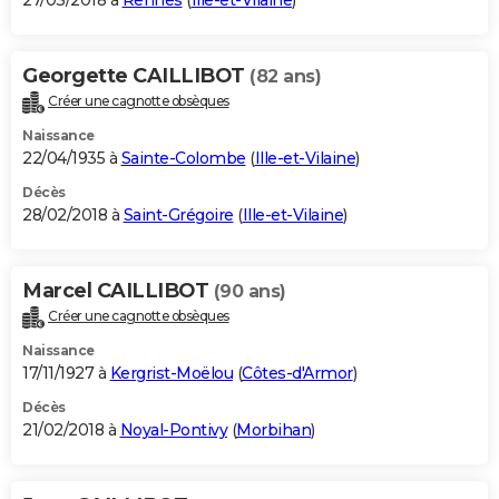
27/03/2018 à
Rennes
(
Ille-et-Vilaine
)
Georgette CAILLIBOT
(82 ans)
Créer une cagnotte obsèques
Naissance
22/04/1935 à
Sainte-Colombe
(
Ille-et-Vilaine
)
Décès
28/02/2018 à
Saint-Grégoire
(
Ille-et-Vilaine
)
Marcel CAILLIBOT
(90 ans)
Créer une cagnotte obsèques
Naissance
17/11/1927 à
Kergrist-Moëlou
(
Côtes-d'Armor
)
Décès
21/02/2018 à
Noyal-Pontivy
(
Morbihan
)