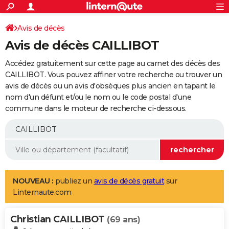
ACTUALITÉS
Connexion
S'inscrire
Avis de décès
Rechercher
Société
Education
Villes
Politique
Faits Divers
Monde
+
SPORT
Avis de décès CAILLIBOT
Football
Cyclisme
Forum
Coupe du monde 2026
Tennis
Rugby
CULTURE
Accédez gratuitement sur cette page au carnet des décès des
TNT
Cinéma
Musique
Programme TV
Streaming
Sorties cinéma
+
CAILLIBOT. Vous pouvez affiner votre recherche ou trouver un
FINANCE
avis de décès ou un avis d'obsèques plus ancien en tapant le
Impôts
Immobilier
Banque
Crédit
Retraite
Epargne
Risques naturels par ville
Assurance
AUTO
nom d'un défunt et/ou le nom ou le code postal d'une
commune dans le moteur de recherche ci-dessous.
Réserver un essai
Berlines
Forum auto
Essais
Citadines
SUV
+
HIGH-TECH
Meilleur smartphone
Ordinateurs
Guide high-tech
Mobiles
Internet
Jeux vidéo
+
BRICOLAGE
Aménagement intérieur
Cuisine
Jardinage
+
Forum
Extérieur
Salle de bains
Rangement
WEEK-END
Escapades
Expositions
Week-end nature
Guides de France
Patrimoine
Musées
+
LIFESTYLE
NOUVEAU :
publiez un
avis de décès gratuit
sur
Linternaute.com
Bien-être
Mode
+
Art de vivre
Loisirs
Modes de vie
SANTE
Christian CAILLIBOT
Guide de la santé
Médicaments
+
Alimentation
Maladies
Sommeil
(69 ans)
VOYAGE