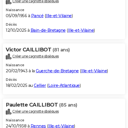
Créer une cagnotte obsèques
City break
Voyage de noces
Climat
Destinations
Voyage nature
Forum
+
PHOTO
Naissance
05/09/1956 à
Pancé
(
Ille-et-Vilaine
)
GUIDES D'ACHAT
Décès
12/10/2025 à
Bain-de-Bretagne
(
Ille-et-Vilaine
)
BONS PLANS
CARTE DE VOEUX
Victor CAILLIBOT
(81 ans)
Carte Bonne année
Carte Pâques
Carte de Noël
Carte Saint-Valentin
Carte d'anniversaire
DICTIONNAIRE
Créer une cagnotte obsèques
Biographies
Expressions
Dictionnaire
Citations
Proverbes
PROGRAMME TV
Naissance
20/02/1943 à la
Guerche-de-Bretagne
(
Ille-et-Vilaine
)
COPAINS D'AVANT
Décès
18/02/2025 au
Cellier
(
Loire-Atlantique
)
Se connecter
Collèges
Universités
Service militaire
S'inscrire
Lycées
Primaires
Entreprises
Avis de recherche
AVIS DE DÉCÈS
FORUM
Paulette CAILLIBOT
(85 ans)
Lifestyle
Sport
Television
Cinema
Bricolage
Culture
Auto
Voyage
Créer une cagnotte obsèques
Naissance
24/10/1938 à
Rennes
(
Ille-et-Vilaine
)