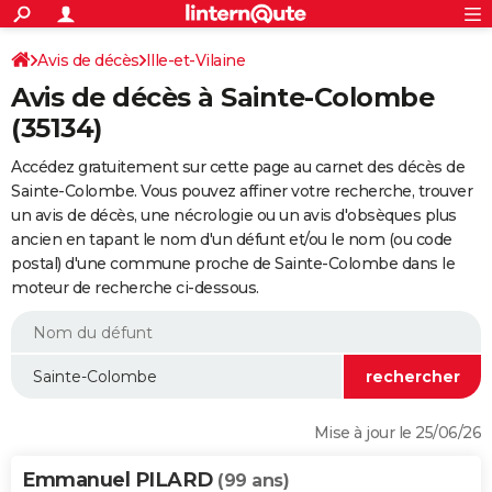
ACTUALITÉS
Connexion
S'inscrire
Avis de décès
Ille-et-Vilaine
Rechercher
Société
Education
Villes
Politique
Faits Divers
Monde
+
SPORT
Avis de décès à Sainte-Colombe
Football
Cyclisme
Forum
Coupe du monde 2026
Tennis
Rugby
CULTURE
(35134)
TNT
Cinéma
Musique
Programme TV
Streaming
Sorties cinéma
+
FINANCE
Accédez gratuitement sur cette page au carnet des décès de
Sainte-Colombe. Vous pouvez affiner votre recherche, trouver
Impôts
Immobilier
Banque
Crédit
Retraite
Epargne
Risques naturels par ville
Assurance
AUTO
un avis de décès, une nécrologie ou un avis d'obsèques plus
ancien en tapant le nom d'un défunt et/ou le nom (ou code
Réserver un essai
Berlines
Forum auto
Essais
Citadines
SUV
+
HIGH-TECH
postal) d'une commune proche de Sainte-Colombe dans le
moteur de recherche ci-dessous.
Meilleur smartphone
Ordinateurs
Guide high-tech
Mobiles
Internet
Jeux vidéo
+
BRICOLAGE
Aménagement intérieur
Cuisine
Jardinage
+
Forum
Extérieur
Salle de bains
Rangement
WEEK-END
Escapades
Expositions
Week-end nature
Guides de France
Patrimoine
Musées
+
LIFESTYLE
Bien-être
Mode
+
Art de vivre
Loisirs
Modes de vie
SANTE
Mise à jour le 25/06/26
Guide de la santé
Médicaments
+
Alimentation
Maladies
Sommeil
VOYAGE
Emmanuel PILARD
(99 ans)