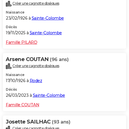
Créer une cagnotte obsèques
City break
Voyage de noces
Climat
Destinations
Voyage nature
Forum
+
PHOTO
Naissance
23/02/1926 à
Sainte-Colombe
GUIDES D'ACHAT
Décès
BONS PLANS
19/11/2025 à
Sainte-Colombe
CARTE DE VOEUX
Famille PILARD
Carte Bonne année
Carte Pâques
Carte de Noël
Carte Saint-Valentin
Carte d'anniversaire
DICTIONNAIRE
Arsene COUTAN
(96 ans)
Biographies
Expressions
Dictionnaire
Citations
Proverbes
PROGRAMME TV
Créer une cagnotte obsèques
Naissance
COPAINS D'AVANT
17/10/1926 à
Rodez
Se connecter
Collèges
Universités
Service militaire
S'inscrire
Lycées
Primaires
Entreprises
Avis de recherche
AVIS DE DÉCÈS
Décès
26/03/2023 à
Sainte-Colombe
FORUM
Famille COUTAN
Lifestyle
Sport
Television
Cinema
Bricolage
Culture
Auto
Voyage
Josette SAILHAC
(93 ans)
Créer une cagnotte obsèques