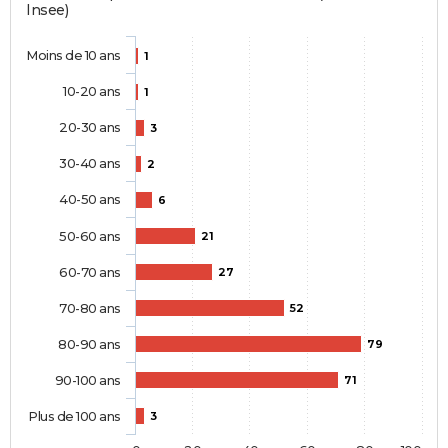
Insee)
Moins de 10 ans
1
10-20 ans
1
20-30 ans
3
30-40 ans
2
40-50 ans
6
50-60 ans
21
60-70 ans
27
70-80 ans
52
80-90 ans
79
90-100 ans
71
Plus de 100 ans
3