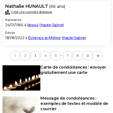
Nathalie HUNAULT
(56 ans)
Créer une cagnotte obsèques
Naissance
24/01/1966 à
Vesoul
(
Haute-Saône
)
Décès
18/08/2022 à
Échenoz-la-Méline
(
Haute-Saône
)
...
1
2
3
4
5
7
8
12
Carte de condoléances : envoyer
gratuitement une carte
Message de condoléances :
exemples de textes et modèle de
courrier