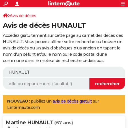
ACTUALITÉS
Connexion
S'inscrire
Avis de décès
Rechercher
Société
Education
Villes
Politique
Faits Divers
Monde
+
SPORT
Avis de décès HUNAULT
Football
Cyclisme
Forum
Coupe du monde 2026
Tennis
Rugby
CULTURE
Accédez gratuitement sur cette page au carnet des décès des
TNT
Cinéma
Musique
Programme TV
Streaming
Sorties cinéma
+
HUNAULT. Vous pouvez affiner votre recherche ou trouver un
FINANCE
avis de décès ou un avis d'obsèques plus ancien en tapant le
Impôts
Immobilier
Banque
Crédit
Retraite
Epargne
Risques naturels par ville
Assurance
AUTO
nom d'un défunt et/ou le nom ou le code postal d'une
commune dans le moteur de recherche ci-dessous.
Réserver un essai
Berlines
Forum auto
Essais
Citadines
SUV
+
HIGH-TECH
Meilleur smartphone
Ordinateurs
Guide high-tech
Mobiles
Internet
Jeux vidéo
+
BRICOLAGE
Aménagement intérieur
Cuisine
Jardinage
+
Forum
Extérieur
Salle de bains
Rangement
WEEK-END
Escapades
Expositions
Week-end nature
Guides de France
Patrimoine
Musées
+
LIFESTYLE
NOUVEAU :
publiez un
avis de décès gratuit
sur
Linternaute.com
Bien-être
Mode
+
Art de vivre
Loisirs
Modes de vie
SANTE
Martine HUNAULT
Guide de la santé
Médicaments
+
Alimentation
Maladies
Sommeil
(67 ans)
VOYAGE