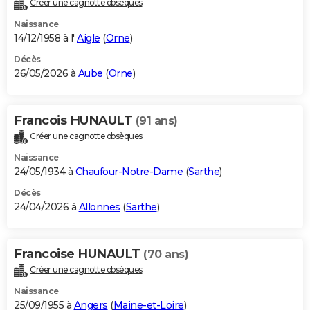
Créer une cagnotte obsèques
City break
Voyage de noces
Climat
Destinations
Voyage nature
Forum
+
PHOTO
Naissance
14/12/1958 à l'
Aigle
(
Orne
)
GUIDES D'ACHAT
Décès
26/05/2026 à
Aube
(
Orne
)
BONS PLANS
CARTE DE VOEUX
Francois HUNAULT
(91 ans)
Carte Bonne année
Carte Pâques
Carte de Noël
Carte Saint-Valentin
Carte d'anniversaire
DICTIONNAIRE
Créer une cagnotte obsèques
Biographies
Expressions
Dictionnaire
Citations
Proverbes
PROGRAMME TV
Naissance
24/05/1934 à
Chaufour-Notre-Dame
(
Sarthe
)
COPAINS D'AVANT
Décès
24/04/2026 à
Allonnes
(
Sarthe
)
Se connecter
Collèges
Universités
Service militaire
S'inscrire
Lycées
Primaires
Entreprises
Avis de recherche
AVIS DE DÉCÈS
FORUM
Francoise HUNAULT
(70 ans)
Lifestyle
Sport
Television
Cinema
Bricolage
Culture
Auto
Voyage
Créer une cagnotte obsèques
Naissance
25/09/1955 à
Angers
(
Maine-et-Loire
)