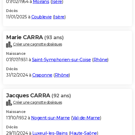
07/02/1954 à
Moirans
(
Isère
)
Décès
11/01/2025 à
Coublevie
(
Isère
)
Marie CARRA
(93 ans)
Créer une cagnotte obsèques
Naissance
07/07/1931 à
Saint-Symphorien-sur-Coise
(
Rhône
)
Décès
31/12/2024 à
Craponne
(
Rhône
)
Jacques CARRA
(92 ans)
Créer une cagnotte obsèques
Naissance
17/10/1932 à
Nogent-sur-Marne
(
Val-de-Marne
)
Décès
29/11/2024 à
Luxeuil-les-Bains
(
Haute-Saône
)