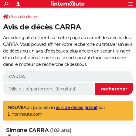
ACTUALITÉS
Connexion
S'inscrire
Avis de décès
Rechercher
Société
Education
Villes
Politique
Faits Divers
Monde
+
SPORT
Avis de décès CARRA
Football
Cyclisme
Forum
Coupe du monde 2026
Tennis
Rugby
CULTURE
Accédez gratuitement sur cette page au carnet des décès des
TNT
Cinéma
Musique
Programme TV
Streaming
Sorties cinéma
+
CARRA. Vous pouvez affiner votre recherche ou trouver un avis
FINANCE
de décès ou un avis d'obsèques plus ancien en tapant le nom
Impôts
Immobilier
Banque
Crédit
Retraite
Epargne
Risques naturels par ville
Assurance
AUTO
d'un défunt et/ou le nom ou le code postal d'une commune
dans le moteur de recherche ci-dessous.
Réserver un essai
Berlines
Forum auto
Essais
Citadines
SUV
+
HIGH-TECH
Meilleur smartphone
Ordinateurs
Guide high-tech
Mobiles
Internet
Jeux vidéo
+
BRICOLAGE
Aménagement intérieur
Cuisine
Jardinage
+
Forum
Extérieur
Salle de bains
Rangement
WEEK-END
Escapades
Expositions
Week-end nature
Guides de France
Patrimoine
Musées
+
LIFESTYLE
NOUVEAU :
publiez un
avis de décès gratuit
sur
Linternaute.com
Bien-être
Mode
+
Art de vivre
Loisirs
Modes de vie
SANTE
Simone CARRA
Guide de la santé
Médicaments
+
Alimentation
Maladies
Sommeil
(102 ans)
VOYAGE