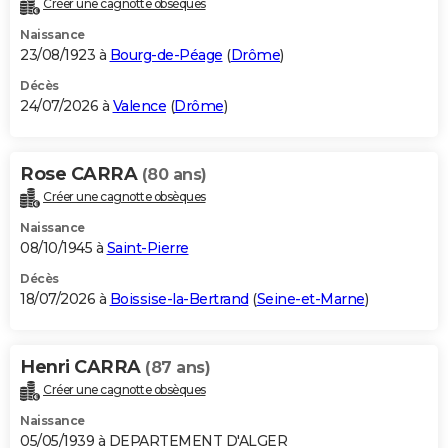
Créer une cagnotte obsèques
City break
Voyage de noces
Climat
Destinations
Voyage nature
Forum
+
PHOTO
Naissance
23/08/1923 à
Bourg-de-Péage
(
Drôme
)
GUIDES D'ACHAT
Décès
24/07/2026 à
Valence
(
Drôme
)
BONS PLANS
CARTE DE VOEUX
Rose CARRA
(80 ans)
Carte Bonne année
Carte Pâques
Carte de Noël
Carte Saint-Valentin
Carte d'anniversaire
DICTIONNAIRE
Créer une cagnotte obsèques
Biographies
Expressions
Dictionnaire
Citations
Proverbes
PROGRAMME TV
Naissance
08/10/1945 à
Saint-Pierre
COPAINS D'AVANT
Décès
18/07/2026 à
Boissise-la-Bertrand
(
Seine-et-Marne
)
Se connecter
Collèges
Universités
Service militaire
S'inscrire
Lycées
Primaires
Entreprises
Avis de recherche
AVIS DE DÉCÈS
FORUM
Henri CARRA
(87 ans)
Lifestyle
Sport
Television
Cinema
Bricolage
Culture
Auto
Voyage
Créer une cagnotte obsèques
Naissance
05/05/1939 à DEPARTEMENT D'ALGER