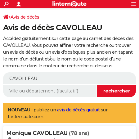
ACTUALITÉS
Connexion
S'inscrire
Avis de décès
Rechercher
Société
Education
Villes
Politique
Faits Divers
Monde
+
SPORT
Avis de décès CAVOLLEAU
Football
Cyclisme
Forum
Coupe du monde 2026
Tennis
Rugby
CULTURE
Accédez gratuitement sur cette page au carnet des décès des
TNT
Cinéma
Musique
Programme TV
Streaming
Sorties cinéma
+
CAVOLLEAU. Vous pouvez affiner votre recherche ou trouver
FINANCE
un avis de décès ou un avis d'obsèques plus ancien en tapant
Impôts
Immobilier
Banque
Crédit
Retraite
Epargne
Risques naturels par ville
Assurance
AUTO
le nom d'un défunt et/ou le nom ou le code postal d'une
commune dans le moteur de recherche ci-dessous.
Réserver un essai
Berlines
Forum auto
Essais
Citadines
SUV
+
HIGH-TECH
Meilleur smartphone
Ordinateurs
Guide high-tech
Mobiles
Internet
Jeux vidéo
+
BRICOLAGE
Aménagement intérieur
Cuisine
Jardinage
+
Forum
Extérieur
Salle de bains
Rangement
WEEK-END
Escapades
Expositions
Week-end nature
Guides de France
Patrimoine
Musées
+
LIFESTYLE
NOUVEAU :
publiez un
avis de décès gratuit
sur
Linternaute.com
Bien-être
Mode
+
Art de vivre
Loisirs
Modes de vie
SANTE
Monique CAVOLLEAU
Guide de la santé
Médicaments
+
Alimentation
Maladies
Sommeil
(78 ans)
VOYAGE