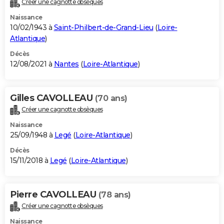
Créer une cagnotte obsèques
City break
Voyage de noces
Climat
Destinations
Voyage nature
Forum
+
PHOTO
Naissance
10/02/1943 à
Saint-Philbert-de-Grand-Lieu
(
Loire-
GUIDES D'ACHAT
Atlantique
)
BONS PLANS
Décès
12/08/2021 à
Nantes
(
Loire-Atlantique
)
CARTE DE VOEUX
Carte Bonne année
Carte Pâques
Carte de Noël
Carte Saint-Valentin
Carte d'anniversaire
DICTIONNAIRE
Gilles CAVOLLEAU
(70 ans)
Créer une cagnotte obsèques
Biographies
Expressions
Dictionnaire
Citations
Proverbes
PROGRAMME TV
Naissance
COPAINS D'AVANT
25/09/1948 à
Legé
(
Loire-Atlantique
)
Décès
Se connecter
Collèges
Universités
Service militaire
S'inscrire
Lycées
Primaires
Entreprises
Avis de recherche
AVIS DE DÉCÈS
15/11/2018 à
Legé
(
Loire-Atlantique
)
FORUM
Lifestyle
Sport
Television
Cinema
Bricolage
Culture
Auto
Voyage
Pierre CAVOLLEAU
(78 ans)
Créer une cagnotte obsèques
Naissance