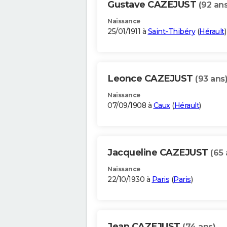
Gustave CAZEJUST
(92 ans
Naissance
25/01/1911 à
Saint-Thibéry
(
Hérault
)
Leonce CAZEJUST
(93 ans
Naissance
07/09/1908 à
Caux
(
Hérault
)
Jacqueline CAZEJUST
(65 
Naissance
22/10/1930 à
Paris
(
Paris
)
Jean CAZEJUST
(74 ans)