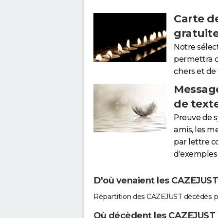
Carte d
gratuit
Notre sélec
permettra 
chers et de
Message
de text
Preuve de 
amis, les m
par lettre 
d'exemples 
D'où venaient les CAZEJUST 
Répartition des CAZEJUST décédés p
Où décèdent les CAZEJUST 