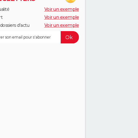
alité
Voir un exemple
rt
Voir un exemple
dossiers d'actu
Voir un exemple