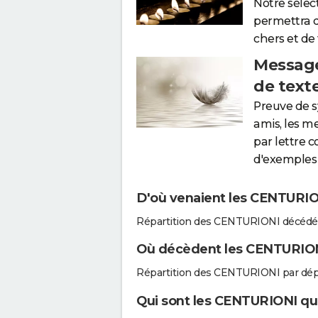
Notre sélec
permettra 
chers et de
Message
de text
Preuve de 
amis, les m
par lettre 
d'exemples 
D'où venaient les CENTURION
Répartition des CENTURIONI décédés
Où décèdent les CENTURION
Répartition des CENTURIONI par dép
Qui sont les CENTURIONI qui