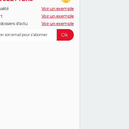
alité
Voir un exemple
rt
Voir un exemple
dossiers d'actu
Voir un exemple