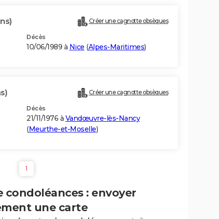
ans)
Créer une cagnotte obsèques
Décès
)
10/06/1989 à
Nice
(
Alpes-Maritimes
)
s)
Créer une cagnotte obsèques
Décès
21/11/1976 à
Vandœuvre-lès-Nancy
(
Meurthe-et-Moselle
)
1
e condoléances : envoyer
ement une carte