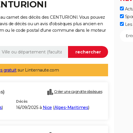
CENTURIONI
Actu
Spo
e au carnet des décès des CENTURIONI. Vous pouvez
 avis de décès ou un avis d'obsèques plus ancien en
Les 
nom ou le code postal d'une commune dans le moteur
s gratuit
sur Linternaute.com
s)
Créer une cagnotte obsèques
Décès
s
)
16/09/2025 à
Nice
(
Alpes-Maritimes
)