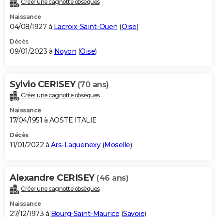
Créer une cagnotte obsèques
City break
Voyage de noces
Climat
Destinations
Voyage nature
Forum
+
PHOTO
Naissance
04/08/1927 à
Lacroix-Saint-Ouen
(
Oise
)
GUIDES D'ACHAT
Décès
09/01/2023 à
Noyon
(
Oise
)
BONS PLANS
CARTE DE VOEUX
Sylvio CERISEY
(70 ans)
Carte Bonne année
Carte Pâques
Carte de Noël
Carte Saint-Valentin
Carte d'anniversaire
DICTIONNAIRE
Créer une cagnotte obsèques
Biographies
Expressions
Dictionnaire
Citations
Proverbes
PROGRAMME TV
Naissance
17/04/1951 à AOSTE ITALIE
COPAINS D'AVANT
Décès
11/01/2022 à
Ars-Laquenexy
(
Moselle
)
Se connecter
Collèges
Universités
Service militaire
S'inscrire
Lycées
Primaires
Entreprises
Avis de recherche
AVIS DE DÉCÈS
FORUM
Alexandre CERISEY
(46 ans)
Lifestyle
Sport
Television
Cinema
Bricolage
Culture
Auto
Voyage
Créer une cagnotte obsèques
Naissance
27/12/1973 à
Bourg-Saint-Maurice
(
Savoie
)