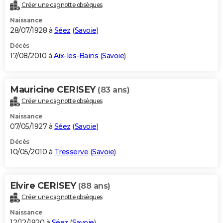
Créer une cagnotte obsèques
Naissance
28/07/1928 à
Séez
(
Savoie
)
Décès
17/08/2010 à
Aix-les-Bains
(
Savoie
)
Mauricine CERISEY
(83 ans)
Créer une cagnotte obsèques
Naissance
07/05/1927 à
Séez
(
Savoie
)
Décès
10/05/2010 à
Tresserve
(
Savoie
)
Elvire CERISEY
(88 ans)
Créer une cagnotte obsèques
Naissance
12/12/1920 à
Séez
(
Savoie
)