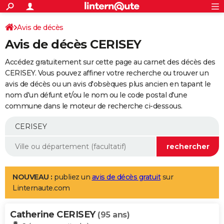
ACTUALITÉS
Connexion
S'inscrire
Avis de décès
Rechercher
Société
Education
Villes
Politique
Faits Divers
Monde
+
SPORT
Avis de décès CERISEY
Football
Cyclisme
Forum
Coupe du monde 2026
Tennis
Rugby
CULTURE
Accédez gratuitement sur cette page au carnet des décès des
TNT
Cinéma
Musique
Programme TV
Streaming
Sorties cinéma
+
CERISEY. Vous pouvez affiner votre recherche ou trouver un
FINANCE
avis de décès ou un avis d'obsèques plus ancien en tapant le
Impôts
Immobilier
Banque
Crédit
Retraite
Epargne
Risques naturels par ville
Assurance
AUTO
nom d'un défunt et/ou le nom ou le code postal d'une
commune dans le moteur de recherche ci-dessous.
Réserver un essai
Berlines
Forum auto
Essais
Citadines
SUV
+
HIGH-TECH
Meilleur smartphone
Ordinateurs
Guide high-tech
Mobiles
Internet
Jeux vidéo
+
BRICOLAGE
Aménagement intérieur
Cuisine
Jardinage
+
Forum
Extérieur
Salle de bains
Rangement
WEEK-END
Escapades
Expositions
Week-end nature
Guides de France
Patrimoine
Musées
+
LIFESTYLE
NOUVEAU :
publiez un
avis de décès gratuit
sur
Linternaute.com
Bien-être
Mode
+
Art de vivre
Loisirs
Modes de vie
SANTE
Catherine CERISEY
Guide de la santé
Médicaments
+
Alimentation
Maladies
Sommeil
(95 ans)
VOYAGE