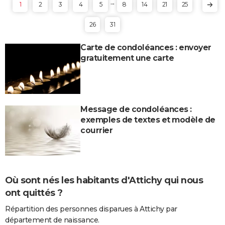
...
1
2
3
4
5
8
14
21
25
26
31
Carte de condoléances : envoyer
gratuitement une carte
Message de condoléances :
exemples de textes et modèle de
courrier
Où sont nés les habitants d'Attichy qui nous
ont quittés ?
Répartition des personnes disparues à Attichy par
département de naissance.