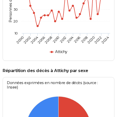
Personnes décédées
30
20
10
2000
2006
2012
2018
2024
2004
2010
2016
2022
2002
2008
2014
2020
Attichy
Répartition des décès à Attichy par sexe
Données exprimées en nombre de décès (source :
Insee)