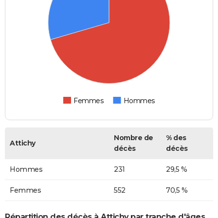
Femmes
Hommes
Nombre de
% des
Attichy
décès
décès
Hommes
231
29,5 %
Femmes
552
70,5 %
Répartition des décès à Attichy par tranche d'âges