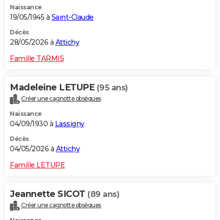
Naissance
City break
Voyage de noces
Climat
Destinations
Voyage nature
Forum
+
PHOTO
19/05/1945 à
Saint-Claude
GUIDES D'ACHAT
Décès
28/05/2026 à
Attichy
BONS PLANS
Famille TARMIS
CARTE DE VOEUX
Madeleine LETUPE
(95 ans)
Carte Bonne année
Carte Pâques
Carte de Noël
Carte Saint-Valentin
Carte d'anniversaire
DICTIONNAIRE
Créer une cagnotte obsèques
Biographies
Expressions
Dictionnaire
Citations
Proverbes
PROGRAMME TV
Naissance
04/09/1930 à
Lassigny
COPAINS D'AVANT
Décès
04/05/2026 à
Attichy
Se connecter
Collèges
Universités
Service militaire
S'inscrire
Lycées
Primaires
Entreprises
Avis de recherche
AVIS DE DÉCÈS
Famille LETUPE
FORUM
Lifestyle
Sport
Television
Cinema
Bricolage
Culture
Auto
Voyage
Jeannette SICOT
(89 ans)
Créer une cagnotte obsèques