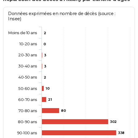
Données exprimées en nombre de décès (source :
Insee)
Moins de 10 ans
2
10-20 ans
0
20-30 ans
3
30-40 ans
3
40-50 ans
2
50-60 ans
10
60-70 ans
21
70-80 ans
80
80-90 ans
302
90-100 ans
338