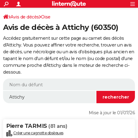
ACTUALITÉS
Connexion
S'inscrire
Avis de décès
Oise
Rechercher
Société
Education
Villes
Politique
Faits Divers
Monde
+
SPORT
Avis de décès à Attichy (60350)
Football
Cyclisme
Forum
Coupe du monde 2026
Tennis
Rugby
CULTURE
Accédez gratuitement sur cette page au carnet des décès
TNT
Cinéma
Musique
Programme TV
Streaming
Sorties cinéma
+
d'Attichy. Vous pouvez affiner votre recherche, trouver un avis
FINANCE
de décès, une nécrologie ou un avis d'obsèques plus ancien en
Impôts
Immobilier
Banque
Crédit
Retraite
Epargne
Risques naturels par ville
Assurance
AUTO
tapant le nom d'un défunt et/ou le nom (ou code postal) d'une
commune proche d'Attichy dans le moteur de recherche ci-
Réserver un essai
Berlines
Forum auto
Essais
Citadines
SUV
+
HIGH-TECH
dessous.
Meilleur smartphone
Ordinateurs
Guide high-tech
Mobiles
Internet
Jeux vidéo
+
BRICOLAGE
Aménagement intérieur
Cuisine
Jardinage
+
Forum
Extérieur
Salle de bains
Rangement
WEEK-END
Escapades
Expositions
Week-end nature
Guides de France
Patrimoine
Musées
+
LIFESTYLE
Mise à jour le 01/07/26
Bien-être
Mode
+
Art de vivre
Loisirs
Modes de vie
SANTE
Pierre TARMIS
(81 ans)
Guide de la santé
Médicaments
+
Alimentation
Maladies
Sommeil
VOYAGE
Créer une cagnotte obsèques