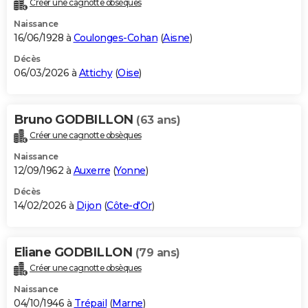
Créer une cagnotte obsèques
City break
Voyage de noces
Climat
Destinations
Voyage nature
Forum
+
PHOTO
Naissance
16/06/1928 à
Coulonges-Cohan
(
Aisne
)
GUIDES D'ACHAT
Décès
06/03/2026 à
Attichy
(
Oise
)
BONS PLANS
CARTE DE VOEUX
Bruno GODBILLON
(63 ans)
Carte Bonne année
Carte Pâques
Carte de Noël
Carte Saint-Valentin
Carte d'anniversaire
DICTIONNAIRE
Créer une cagnotte obsèques
Biographies
Expressions
Dictionnaire
Citations
Proverbes
PROGRAMME TV
Naissance
12/09/1962 à
Auxerre
(
Yonne
)
COPAINS D'AVANT
Décès
14/02/2026 à
Dijon
(
Côte-d'Or
)
Se connecter
Collèges
Universités
Service militaire
S'inscrire
Lycées
Primaires
Entreprises
Avis de recherche
AVIS DE DÉCÈS
FORUM
Eliane GODBILLON
(79 ans)
Lifestyle
Sport
Television
Cinema
Bricolage
Culture
Auto
Voyage
Créer une cagnotte obsèques
Naissance
04/10/1946 à
Trépail
(
Marne
)