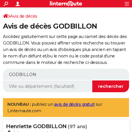
ACTUALITÉS
Connexion
S'inscrire
Avis de décès
Rechercher
Société
Education
Villes
Politique
Faits Divers
Monde
+
SPORT
Avis de décès GODBILLON
Football
Cyclisme
Forum
Coupe du monde 2026
Tennis
Rugby
CULTURE
Accédez gratuitement sur cette page au carnet des décès des
TNT
Cinéma
Musique
Programme TV
Streaming
Sorties cinéma
+
GODBILLON. Vous pouvez affiner votre recherche ou trouver
FINANCE
un avis de décès ou un avis d'obsèques plus ancien en tapant
Impôts
Immobilier
Banque
Crédit
Retraite
Epargne
Risques naturels par ville
Assurance
AUTO
le nom d'un défunt et/ou le nom ou le code postal d'une
commune dans le moteur de recherche ci-dessous.
Réserver un essai
Berlines
Forum auto
Essais
Citadines
SUV
+
HIGH-TECH
Meilleur smartphone
Ordinateurs
Guide high-tech
Mobiles
Internet
Jeux vidéo
+
BRICOLAGE
Aménagement intérieur
Cuisine
Jardinage
+
Forum
Extérieur
Salle de bains
Rangement
WEEK-END
Escapades
Expositions
Week-end nature
Guides de France
Patrimoine
Musées
+
LIFESTYLE
NOUVEAU :
publiez un
avis de décès gratuit
sur
Linternaute.com
Bien-être
Mode
+
Art de vivre
Loisirs
Modes de vie
SANTE
Henriette GODBILLON
Guide de la santé
Médicaments
+
Alimentation
Maladies
Sommeil
(97 ans)
VOYAGE