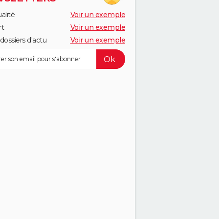
alité
Voir un exemple
rt
Voir un exemple
dossiers d'actu
Voir un exemple