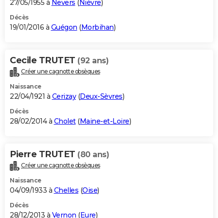
27/05/1955 à
Nevers
(
Nièvre
)
Décès
19/01/2016 à
Guégon
(
Morbihan
)
Cecile TRUTET
(92 ans)
Créer une cagnotte obsèques
Naissance
22/04/1921 à
Cerizay
(
Deux-Sèvres
)
Décès
28/02/2014 à
Cholet
(
Maine-et-Loire
)
Pierre TRUTET
(80 ans)
Créer une cagnotte obsèques
Naissance
04/09/1933 à
Chelles
(
Oise
)
Décès
28/12/2013 à
Vernon
(
Eure
)