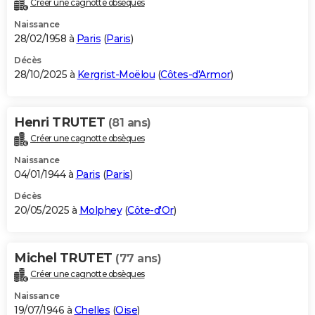
Créer une cagnotte obsèques
City break
Voyage de noces
Climat
Destinations
Voyage nature
Forum
+
PHOTO
Naissance
28/02/1958 à
Paris
(
Paris
)
GUIDES D'ACHAT
Décès
28/10/2025 à
Kergrist-Moëlou
(
Côtes-d'Armor
)
BONS PLANS
CARTE DE VOEUX
Henri TRUTET
(81 ans)
Carte Bonne année
Carte Pâques
Carte de Noël
Carte Saint-Valentin
Carte d'anniversaire
DICTIONNAIRE
Créer une cagnotte obsèques
Biographies
Expressions
Dictionnaire
Citations
Proverbes
PROGRAMME TV
Naissance
04/01/1944 à
Paris
(
Paris
)
COPAINS D'AVANT
Décès
20/05/2025 à
Molphey
(
Côte-d'Or
)
Se connecter
Collèges
Universités
Service militaire
S'inscrire
Lycées
Primaires
Entreprises
Avis de recherche
AVIS DE DÉCÈS
FORUM
Michel TRUTET
(77 ans)
Lifestyle
Sport
Television
Cinema
Bricolage
Culture
Auto
Voyage
Créer une cagnotte obsèques
Naissance
19/07/1946 à
Chelles
(
Oise
)