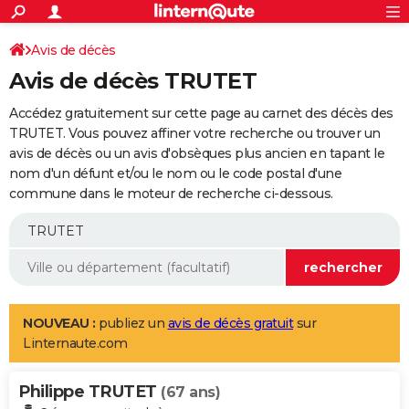
ACTUALITÉS
Connexion
S'inscrire
Avis de décès
Rechercher
Société
Education
Villes
Politique
Faits Divers
Monde
+
SPORT
Avis de décès TRUTET
Football
Cyclisme
Forum
Coupe du monde 2026
Tennis
Rugby
CULTURE
Accédez gratuitement sur cette page au carnet des décès des
TNT
Cinéma
Musique
Programme TV
Streaming
Sorties cinéma
+
TRUTET. Vous pouvez affiner votre recherche ou trouver un
FINANCE
avis de décès ou un avis d'obsèques plus ancien en tapant le
Impôts
Immobilier
Banque
Crédit
Retraite
Epargne
Risques naturels par ville
Assurance
AUTO
nom d'un défunt et/ou le nom ou le code postal d'une
commune dans le moteur de recherche ci-dessous.
Réserver un essai
Berlines
Forum auto
Essais
Citadines
SUV
+
HIGH-TECH
Meilleur smartphone
Ordinateurs
Guide high-tech
Mobiles
Internet
Jeux vidéo
+
BRICOLAGE
Aménagement intérieur
Cuisine
Jardinage
+
Forum
Extérieur
Salle de bains
Rangement
WEEK-END
Escapades
Expositions
Week-end nature
Guides de France
Patrimoine
Musées
+
LIFESTYLE
NOUVEAU :
publiez un
avis de décès gratuit
sur
Linternaute.com
Bien-être
Mode
+
Art de vivre
Loisirs
Modes de vie
SANTE
Philippe TRUTET
Guide de la santé
Médicaments
+
Alimentation
Maladies
Sommeil
(67 ans)
VOYAGE