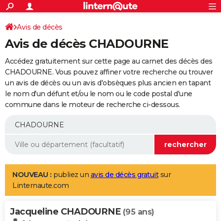
ACTUALITÉS
Connexion
S'inscrire
Avis de décès
Rechercher
Société
Education
Villes
Politique
Faits Divers
Monde
+
SPORT
Avis de décès CHADOURNE
Football
Cyclisme
Forum
Coupe du monde 2026
Tennis
Rugby
CULTURE
Accédez gratuitement sur cette page au carnet des décès des
TNT
Cinéma
Musique
Programme TV
Streaming
Sorties cinéma
+
CHADOURNE. Vous pouvez affiner votre recherche ou trouver
FINANCE
un avis de décès ou un avis d'obsèques plus ancien en tapant
Impôts
Immobilier
Banque
Crédit
Retraite
Epargne
Risques naturels par ville
Assurance
AUTO
le nom d'un défunt et/ou le nom ou le code postal d'une
commune dans le moteur de recherche ci-dessous.
Réserver un essai
Berlines
Forum auto
Essais
Citadines
SUV
+
HIGH-TECH
Meilleur smartphone
Ordinateurs
Guide high-tech
Mobiles
Internet
Jeux vidéo
+
BRICOLAGE
Aménagement intérieur
Cuisine
Jardinage
+
Forum
Extérieur
Salle de bains
Rangement
WEEK-END
Escapades
Expositions
Week-end nature
Guides de France
Patrimoine
Musées
+
LIFESTYLE
NOUVEAU :
publiez un
avis de décès gratuit
sur
Linternaute.com
Bien-être
Mode
+
Art de vivre
Loisirs
Modes de vie
SANTE
Jacqueline CHADOURNE
Guide de la santé
Médicaments
+
Alimentation
Maladies
Sommeil
(95 ans)
VOYAGE