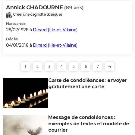
Annick CHADOURNE
(89 ans)
Créer une cagnotte obsèques
Naissance
28/07/1928 à
Dinard
(
Ille-et-Vilaine
)
Décès
04/01/2018 à
Dinard
(
Ille-et-Vilaine
)
1
2
3
4
5
6
7
Carte de condoléances : envoyer
gratuitement une carte
Message de condoléances :
exemples de textes et modèle de
courrier