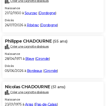
Créer une cagnotte obsèques
City break
Voyage de noces
Climat
Destinations
Voyage nature
Forum
+
PHOTO
Naissance
21/12/1930 à
Sourzac
(
Dordogne
)
GUIDES D'ACHAT
Décès
26/07/2026 à
Ribérac
(
Dordogne
)
BONS PLANS
CARTE DE VOEUX
Philippe CHADOURNE
(55 ans)
Carte Bonne année
Carte Pâques
Carte de Noël
Carte Saint-Valentin
Carte d'anniversaire
DICTIONNAIRE
Créer une cagnotte obsèques
Biographies
Expressions
Dictionnaire
Citations
Proverbes
PROGRAMME TV
Naissance
28/04/1971 à
Blaye
(
Gironde
)
COPAINS D'AVANT
Décès
05/06/2026 à
Bordeaux
(
Gironde
)
Se connecter
Collèges
Universités
Service militaire
S'inscrire
Lycées
Primaires
Entreprises
Avis de recherche
AVIS DE DÉCÈS
FORUM
Nicolas CHADOURNE
(51 ans)
Lifestyle
Sport
Television
Cinema
Bricolage
Culture
Auto
Voyage
Créer une cagnotte obsèques
Naissance
23/01/1975 à
Arras
(
Pas-de-Calais
)