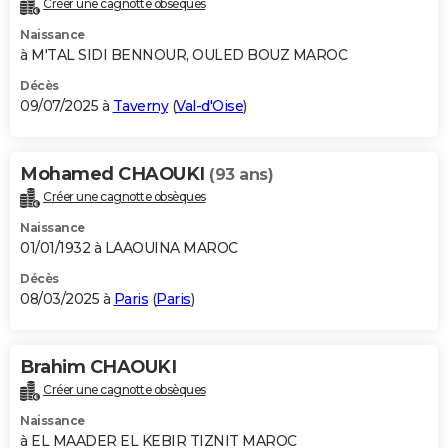
Créer une cagnotte obsèques
City break
Voyage de noces
Climat
Destinations
Voyage nature
Forum
+
PHOTO
Naissance
à M'TAL SIDI BENNOUR, OULED BOUZ MAROC
GUIDES D'ACHAT
Décès
09/07/2025 à
Taverny
(
Val-d'Oise
)
BONS PLANS
CARTE DE VOEUX
Mohamed CHAOUKI
(93 ans)
Carte Bonne année
Carte Pâques
Carte de Noël
Carte Saint-Valentin
Carte d'anniversaire
DICTIONNAIRE
Créer une cagnotte obsèques
Biographies
Expressions
Dictionnaire
Citations
Proverbes
PROGRAMME TV
Naissance
01/01/1932 à LAAOUINA MAROC
COPAINS D'AVANT
Décès
08/03/2025 à
Paris
(
Paris
)
Se connecter
Collèges
Universités
Service militaire
S'inscrire
Lycées
Primaires
Entreprises
Avis de recherche
AVIS DE DÉCÈS
FORUM
Brahim CHAOUKI
Lifestyle
Sport
Television
Cinema
Bricolage
Culture
Auto
Voyage
Créer une cagnotte obsèques
Naissance
à EL MAADER EL KEBIR TIZNIT MAROC