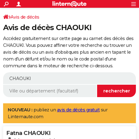
ACTUALITÉS
Connexion
S'inscrire
Avis de décès
Rechercher
Société
Education
Villes
Politique
Faits Divers
Monde
+
SPORT
Avis de décès CHAOUKI
Football
Cyclisme
Forum
Coupe du monde 2026
Tennis
Rugby
CULTURE
Accédez gratuitement sur cette page au carnet des décès des
TNT
Cinéma
Musique
Programme TV
Streaming
Sorties cinéma
+
CHAOUKI. Vous pouvez affiner votre recherche ou trouver un
FINANCE
avis de décès ou un avis d'obsèques plus ancien en tapant le
Impôts
Immobilier
Banque
Crédit
Retraite
Epargne
Risques naturels par ville
Assurance
AUTO
nom d'un défunt et/ou le nom ou le code postal d'une
commune dans le moteur de recherche ci-dessous.
Réserver un essai
Berlines
Forum auto
Essais
Citadines
SUV
+
HIGH-TECH
Meilleur smartphone
Ordinateurs
Guide high-tech
Mobiles
Internet
Jeux vidéo
+
BRICOLAGE
Aménagement intérieur
Cuisine
Jardinage
+
Forum
Extérieur
Salle de bains
Rangement
WEEK-END
Escapades
Expositions
Week-end nature
Guides de France
Patrimoine
Musées
+
LIFESTYLE
NOUVEAU :
publiez un
avis de décès gratuit
sur
Linternaute.com
Bien-être
Mode
+
Art de vivre
Loisirs
Modes de vie
SANTE
Fatna CHAOUKI
Guide de la santé
Médicaments
+
Alimentation
Maladies
Sommeil
VOYAGE