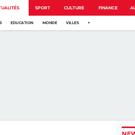
TUALITÉS
SPORT
CULTURE
FINANCE
A
S
EDUCATION
MONDE
VILLES
+
NEW