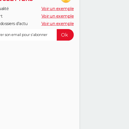
alité
Voir un exemple
rt
Voir un exemple
dossiers d'actu
Voir un exemple