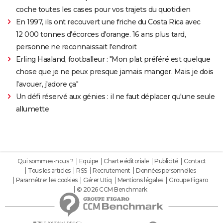
coche toutes les cases pour vos trajets du quotidien
En 1997, ils ont recouvert une friche du Costa Rica avec
12 000 tonnes d'écorces d'orange. 16 ans plus tard,
personne ne reconnaissait l'endroit
Erling Haaland, footballeur : "Mon plat préféré est quelque
chose que je ne peux presque jamais manger. Mais je dois
l'avouer, j'adore ça"
Un défi réservé aux génies : il ne faut déplacer qu'une seule
allumette
Qui sommes-nous ?
Equipe
Charte éditoriale
Publicité
Contact
Tous les articles
RSS
Recrutement
Données personnelles
Paramétrer les cookies
Gérer Utiq
Mentions légales
Groupe Figaro
© 2026 CCM Benchmark