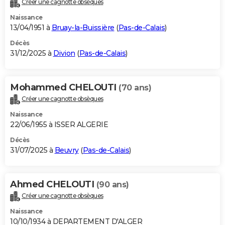
Créer une cagnotte obsèques
City break
Voyage de noces
Climat
Destinations
Voyage nature
Forum
+
PHOTO
Naissance
13/04/1951 à
Bruay-la-Buissière
(
Pas-de-Calais
)
GUIDES D'ACHAT
Décès
31/12/2025 à
Divion
(
Pas-de-Calais
)
BONS PLANS
CARTE DE VOEUX
Mohammed CHELOUTI
(70 ans)
Carte Bonne année
Carte Pâques
Carte de Noël
Carte Saint-Valentin
Carte d'anniversaire
DICTIONNAIRE
Créer une cagnotte obsèques
Biographies
Expressions
Dictionnaire
Citations
Proverbes
PROGRAMME TV
Naissance
22/06/1955 à ISSER ALGERIE
COPAINS D'AVANT
Décès
31/07/2025 à
Beuvry
(
Pas-de-Calais
)
Se connecter
Collèges
Universités
Service militaire
S'inscrire
Lycées
Primaires
Entreprises
Avis de recherche
AVIS DE DÉCÈS
FORUM
Ahmed CHELOUTI
(90 ans)
Lifestyle
Sport
Television
Cinema
Bricolage
Culture
Auto
Voyage
Créer une cagnotte obsèques
Naissance
10/10/1934 à DEPARTEMENT D'ALGER