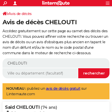
ACTUALITÉS
Connexion
S'inscrire
Avis de décès
Rechercher
Société
Education
Villes
Politique
Faits Divers
Monde
+
SPORT
Avis de décès CHELOUTI
Football
Cyclisme
Forum
Coupe du monde 2026
Tennis
Rugby
CULTURE
Accédez gratuitement sur cette page au carnet des décès des
TNT
Cinéma
Musique
Programme TV
Streaming
Sorties cinéma
+
CHELOUTI. Vous pouvez affiner votre recherche ou trouver un
FINANCE
avis de décès ou un avis d'obsèques plus ancien en tapant le
Impôts
Immobilier
Banque
Crédit
Retraite
Epargne
Risques naturels par ville
Assurance
AUTO
nom d'un défunt et/ou le nom ou le code postal d'une
commune dans le moteur de recherche ci-dessous.
Réserver un essai
Berlines
Forum auto
Essais
Citadines
SUV
+
HIGH-TECH
Meilleur smartphone
Ordinateurs
Guide high-tech
Mobiles
Internet
Jeux vidéo
+
BRICOLAGE
Aménagement intérieur
Cuisine
Jardinage
+
Forum
Extérieur
Salle de bains
Rangement
WEEK-END
Escapades
Expositions
Week-end nature
Guides de France
Patrimoine
Musées
+
LIFESTYLE
NOUVEAU :
publiez un
avis de décès gratuit
sur
Linternaute.com
Bien-être
Mode
+
Art de vivre
Loisirs
Modes de vie
SANTE
Said CHELOUTI
Guide de la santé
Médicaments
+
Alimentation
Maladies
Sommeil
(74 ans)
VOYAGE