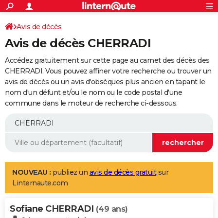
ACTUALITÉS
Connexion
S'inscrire
Avis de décès
Rechercher
Société
Education
Villes
Politique
Faits Divers
Monde
+
SPORT
Avis de décès CHERRADI
Football
Cyclisme
Forum
Coupe du monde 2026
Tennis
Rugby
CULTURE
Accédez gratuitement sur cette page au carnet des décès des
TNT
Cinéma
Musique
Programme TV
Streaming
Sorties cinéma
+
CHERRADI. Vous pouvez affiner votre recherche ou trouver un
FINANCE
avis de décès ou un avis d'obsèques plus ancien en tapant le
Impôts
Immobilier
Banque
Crédit
Retraite
Epargne
Risques naturels par ville
Assurance
AUTO
nom d'un défunt et/ou le nom ou le code postal d'une
commune dans le moteur de recherche ci-dessous.
Réserver un essai
Berlines
Forum auto
Essais
Citadines
SUV
+
HIGH-TECH
Meilleur smartphone
Ordinateurs
Guide high-tech
Mobiles
Internet
Jeux vidéo
+
BRICOLAGE
Aménagement intérieur
Cuisine
Jardinage
+
Forum
Extérieur
Salle de bains
Rangement
WEEK-END
Escapades
Expositions
Week-end nature
Guides de France
Patrimoine
Musées
+
LIFESTYLE
NOUVEAU :
publiez un
avis de décès gratuit
sur
Linternaute.com
Bien-être
Mode
+
Art de vivre
Loisirs
Modes de vie
SANTE
Sofiane CHERRADI
Guide de la santé
Médicaments
+
Alimentation
Maladies
Sommeil
(49 ans)
VOYAGE