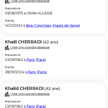
Créer une cagnotte obsèques
City break
Voyage de noces
Climat
Destinations
Voyage nature
Forum
+
PHOTO
Naissance
09/08/1975 à ORAN ALGERIE
GUIDES D'ACHAT
Décès
14/12/2024 à
Bois-Colombes
(
Hauts-de-Seine
)
BONS PLANS
CARTE DE VOEUX
Khalil CHERRADI
(62 ans)
Carte Bonne année
Carte Pâques
Carte de Noël
Carte Saint-Valentin
Carte d'anniversaire
DICTIONNAIRE
Créer une cagnotte obsèques
Biographies
Expressions
Dictionnaire
Citations
Proverbes
PROGRAMME TV
Naissance
23/09/1962 à
Paris
(
Paris
)
COPAINS D'AVANT
Décès
28/09/2024 à
Paris
(
Paris
)
Se connecter
Collèges
Universités
Service militaire
S'inscrire
Lycées
Primaires
Entreprises
Avis de recherche
AVIS DE DÉCÈS
FORUM
Khalid CHERRADI
(62 ans)
Lifestyle
Sport
Television
Cinema
Bricolage
Culture
Auto
Voyage
Créer une cagnotte obsèques
Naissance
23/09/1962 à
Paris
(
Paris
)