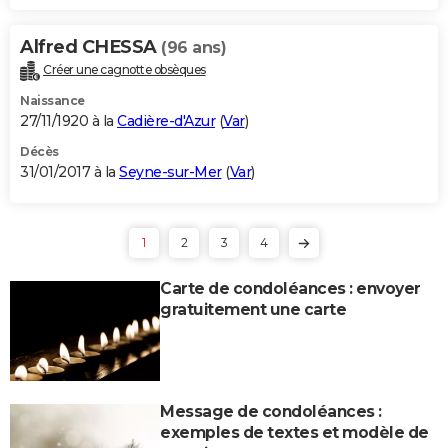
Alfred CHESSA
(96 ans)
Créer une cagnotte obsèques
Naissance
27/11/1920 à la
Cadière-d'Azur
(
Var
)
Décès
31/01/2017 à la
Seyne-sur-Mer
(
Var
)
1
2
3
4
Carte de condoléances : envoyer
gratuitement une carte
Message de condoléances :
exemples de textes et modèle de