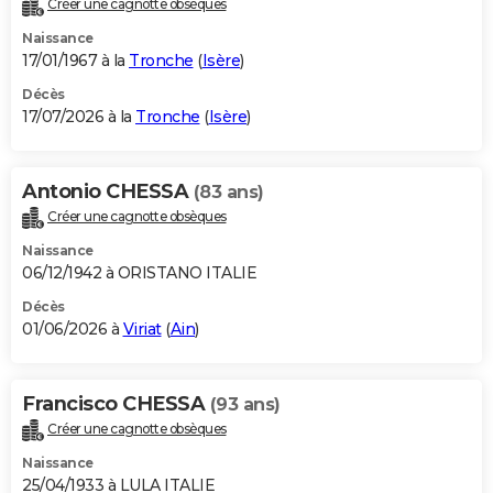
Créer une cagnotte obsèques
City break
Voyage de noces
Climat
Destinations
Voyage nature
Forum
+
PHOTO
Naissance
17/01/1967 à la
Tronche
(
Isère
)
GUIDES D'ACHAT
Décès
17/07/2026 à la
Tronche
(
Isère
)
BONS PLANS
CARTE DE VOEUX
Antonio CHESSA
(83 ans)
Carte Bonne année
Carte Pâques
Carte de Noël
Carte Saint-Valentin
Carte d'anniversaire
DICTIONNAIRE
Créer une cagnotte obsèques
Biographies
Expressions
Dictionnaire
Citations
Proverbes
PROGRAMME TV
Naissance
06/12/1942 à ORISTANO ITALIE
COPAINS D'AVANT
Décès
01/06/2026 à
Viriat
(
Ain
)
Se connecter
Collèges
Universités
Service militaire
S'inscrire
Lycées
Primaires
Entreprises
Avis de recherche
AVIS DE DÉCÈS
FORUM
Francisco CHESSA
(93 ans)
Lifestyle
Sport
Television
Cinema
Bricolage
Culture
Auto
Voyage
Créer une cagnotte obsèques
Naissance
25/04/1933 à LULA ITALIE