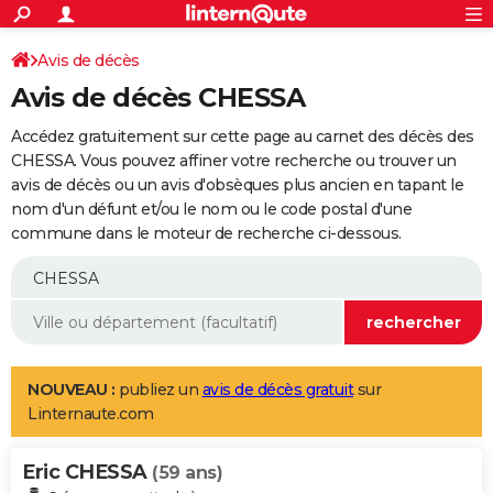
ACTUALITÉS
Connexion
S'inscrire
Avis de décès
Rechercher
Société
Education
Villes
Politique
Faits Divers
Monde
+
SPORT
Avis de décès CHESSA
Football
Cyclisme
Forum
Coupe du monde 2026
Tennis
Rugby
CULTURE
Accédez gratuitement sur cette page au carnet des décès des
TNT
Cinéma
Musique
Programme TV
Streaming
Sorties cinéma
+
CHESSA. Vous pouvez affiner votre recherche ou trouver un
FINANCE
avis de décès ou un avis d'obsèques plus ancien en tapant le
Impôts
Immobilier
Banque
Crédit
Retraite
Epargne
Risques naturels par ville
Assurance
AUTO
nom d'un défunt et/ou le nom ou le code postal d'une
commune dans le moteur de recherche ci-dessous.
Réserver un essai
Berlines
Forum auto
Essais
Citadines
SUV
+
HIGH-TECH
Meilleur smartphone
Ordinateurs
Guide high-tech
Mobiles
Internet
Jeux vidéo
+
BRICOLAGE
Aménagement intérieur
Cuisine
Jardinage
+
Forum
Extérieur
Salle de bains
Rangement
WEEK-END
Escapades
Expositions
Week-end nature
Guides de France
Patrimoine
Musées
+
LIFESTYLE
NOUVEAU :
publiez un
avis de décès gratuit
sur
Linternaute.com
Bien-être
Mode
+
Art de vivre
Loisirs
Modes de vie
SANTE
Eric CHESSA
Guide de la santé
Médicaments
+
Alimentation
Maladies
Sommeil
(59 ans)
VOYAGE