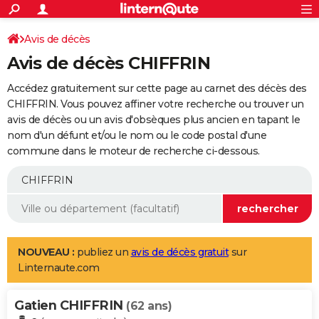
ACTUALITÉS
Connexion
S'inscrire
Avis de décès
Rechercher
Société
Education
Villes
Politique
Faits Divers
Monde
+
SPORT
Avis de décès CHIFFRIN
Football
Cyclisme
Forum
Coupe du monde 2026
Tennis
Rugby
CULTURE
Accédez gratuitement sur cette page au carnet des décès des
TNT
Cinéma
Musique
Programme TV
Streaming
Sorties cinéma
+
CHIFFRIN. Vous pouvez affiner votre recherche ou trouver un
FINANCE
avis de décès ou un avis d'obsèques plus ancien en tapant le
Impôts
Immobilier
Banque
Crédit
Retraite
Epargne
Risques naturels par ville
Assurance
AUTO
nom d'un défunt et/ou le nom ou le code postal d'une
commune dans le moteur de recherche ci-dessous.
Réserver un essai
Berlines
Forum auto
Essais
Citadines
SUV
+
HIGH-TECH
Meilleur smartphone
Ordinateurs
Guide high-tech
Mobiles
Internet
Jeux vidéo
+
BRICOLAGE
Aménagement intérieur
Cuisine
Jardinage
+
Forum
Extérieur
Salle de bains
Rangement
WEEK-END
Escapades
Expositions
Week-end nature
Guides de France
Patrimoine
Musées
+
LIFESTYLE
NOUVEAU :
publiez un
avis de décès gratuit
sur
Linternaute.com
Bien-être
Mode
+
Art de vivre
Loisirs
Modes de vie
SANTE
Gatien CHIFFRIN
Guide de la santé
Médicaments
+
Alimentation
Maladies
Sommeil
(62 ans)
VOYAGE