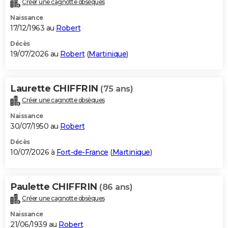
Créer une cagnotte obsèques
City break
Voyage de noces
Climat
Destinations
Voyage nature
Forum
+
PHOTO
Naissance
17/12/1963 au
Robert
GUIDES D'ACHAT
Décès
19/07/2026 au
Robert
(
Martinique
)
BONS PLANS
CARTE DE VOEUX
Laurette CHIFFRIN
(75 ans)
Carte Bonne année
Carte Pâques
Carte de Noël
Carte Saint-Valentin
Carte d'anniversaire
DICTIONNAIRE
Créer une cagnotte obsèques
Biographies
Expressions
Dictionnaire
Citations
Proverbes
PROGRAMME TV
Naissance
30/07/1950 au
Robert
COPAINS D'AVANT
Décès
10/07/2026 à
Fort-de-France
(
Martinique
)
Se connecter
Collèges
Universités
Service militaire
S'inscrire
Lycées
Primaires
Entreprises
Avis de recherche
AVIS DE DÉCÈS
FORUM
Paulette CHIFFRIN
(86 ans)
Lifestyle
Sport
Television
Cinema
Bricolage
Culture
Auto
Voyage
Créer une cagnotte obsèques
Naissance
21/06/1939 au
Robert