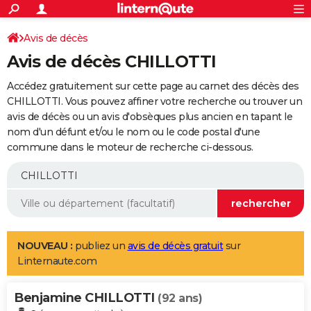
ACTUALITÉS
Connexion
S'inscrire
Avis de décès
Rechercher
Société
Education
Villes
Politique
Faits Divers
Monde
+
SPORT
Avis de décès CHILLOTTI
Football
Cyclisme
Forum
Coupe du monde 2026
Tennis
Rugby
CULTURE
Accédez gratuitement sur cette page au carnet des décès des
TNT
Cinéma
Musique
Programme TV
Streaming
Sorties cinéma
+
CHILLOTTI. Vous pouvez affiner votre recherche ou trouver un
FINANCE
avis de décès ou un avis d'obsèques plus ancien en tapant le
Impôts
Immobilier
Banque
Crédit
Retraite
Epargne
Risques naturels par ville
Assurance
AUTO
nom d'un défunt et/ou le nom ou le code postal d'une
commune dans le moteur de recherche ci-dessous.
Réserver un essai
Berlines
Forum auto
Essais
Citadines
SUV
+
HIGH-TECH
Meilleur smartphone
Ordinateurs
Guide high-tech
Mobiles
Internet
Jeux vidéo
+
BRICOLAGE
Aménagement intérieur
Cuisine
Jardinage
+
Forum
Extérieur
Salle de bains
Rangement
WEEK-END
Escapades
Expositions
Week-end nature
Guides de France
Patrimoine
Musées
+
LIFESTYLE
NOUVEAU :
publiez un
avis de décès gratuit
sur
Linternaute.com
Bien-être
Mode
+
Art de vivre
Loisirs
Modes de vie
SANTE
Benjamine CHILLOTTI
Guide de la santé
Médicaments
+
Alimentation
Maladies
Sommeil
(92 ans)
VOYAGE