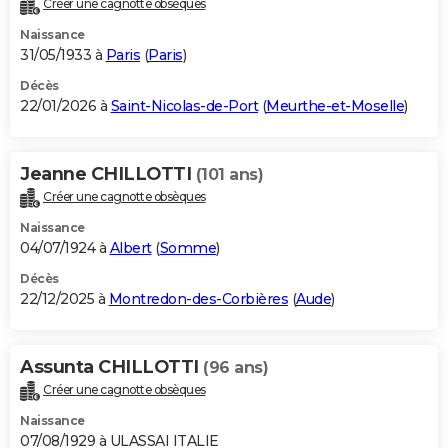
Créer une cagnotte obsèques
City break
Voyage de noces
Climat
Destinations
Voyage nature
Forum
+
PHOTO
Naissance
31/05/1933 à
Paris
(
Paris
)
GUIDES D'ACHAT
Décès
22/01/2026 à
Saint-Nicolas-de-Port
(
Meurthe-et-Moselle
)
BONS PLANS
CARTE DE VOEUX
Jeanne CHILLOTTI
(101 ans)
Carte Bonne année
Carte Pâques
Carte de Noël
Carte Saint-Valentin
Carte d'anniversaire
DICTIONNAIRE
Créer une cagnotte obsèques
Biographies
Expressions
Dictionnaire
Citations
Proverbes
PROGRAMME TV
Naissance
04/07/1924 à
Albert
(
Somme
)
COPAINS D'AVANT
Décès
22/12/2025 à
Montredon-des-Corbières
(
Aude
)
Se connecter
Collèges
Universités
Service militaire
S'inscrire
Lycées
Primaires
Entreprises
Avis de recherche
AVIS DE DÉCÈS
FORUM
Assunta CHILLOTTI
(96 ans)
Lifestyle
Sport
Television
Cinema
Bricolage
Culture
Auto
Voyage
Créer une cagnotte obsèques
Naissance
07/08/1929 à ULASSAI ITALIE