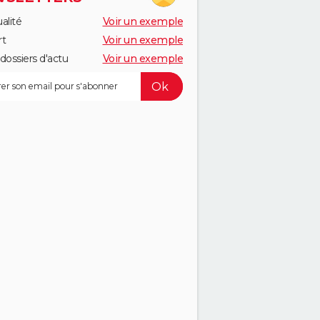
alité
Voir un exemple
rt
Voir un exemple
dossiers d'actu
Voir un exemple