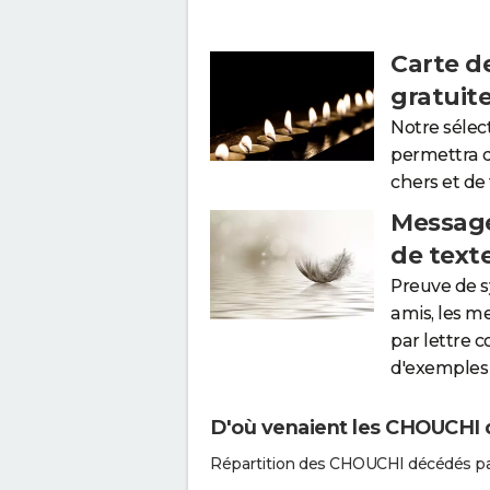
Carte d
gratuit
Notre sélec
permettra 
chers et de
Message
de text
Preuve de 
amis, les m
par lettre 
d'exemples 
D'où venaient les CHOUCHI q
Répartition des CHOUCHI décédés pa