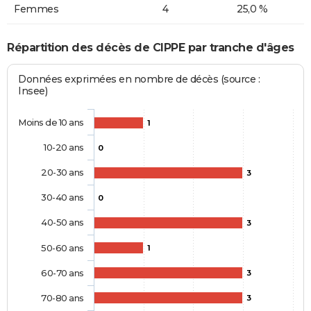
Femmes
4
25,0 %
Répartition des décès de CIPPE par tranche d'âges
Données exprimées en nombre de décès (source :
Insee)
Moins de 10 ans
1
10-20 ans
0
20-30 ans
3
30-40 ans
0
40-50 ans
3
50-60 ans
1
60-70 ans
3
70-80 ans
3