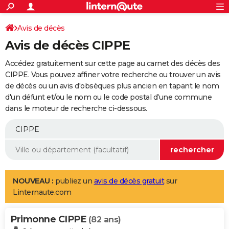
ACTUALITÉS
Connexion
S'inscrire
Avis de décès
Rechercher
Société
Education
Villes
Politique
Faits Divers
Monde
+
SPORT
Avis de décès CIPPE
Football
Cyclisme
Forum
Coupe du monde 2026
Tennis
Rugby
CULTURE
Accédez gratuitement sur cette page au carnet des décès des
TNT
Cinéma
Musique
Programme TV
Streaming
Sorties cinéma
+
CIPPE. Vous pouvez affiner votre recherche ou trouver un avis
FINANCE
de décès ou un avis d'obsèques plus ancien en tapant le nom
Impôts
Immobilier
Banque
Crédit
Retraite
Epargne
Risques naturels par ville
Assurance
AUTO
d'un défunt et/ou le nom ou le code postal d'une commune
dans le moteur de recherche ci-dessous.
Réserver un essai
Berlines
Forum auto
Essais
Citadines
SUV
+
HIGH-TECH
Meilleur smartphone
Ordinateurs
Guide high-tech
Mobiles
Internet
Jeux vidéo
+
BRICOLAGE
Aménagement intérieur
Cuisine
Jardinage
+
Forum
Extérieur
Salle de bains
Rangement
WEEK-END
Escapades
Expositions
Week-end nature
Guides de France
Patrimoine
Musées
+
LIFESTYLE
NOUVEAU :
publiez un
avis de décès gratuit
sur
Linternaute.com
Bien-être
Mode
+
Art de vivre
Loisirs
Modes de vie
SANTE
Primonne CIPPE
Guide de la santé
Médicaments
+
Alimentation
Maladies
Sommeil
(82 ans)
VOYAGE