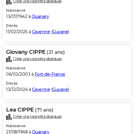
Créer une cagnotte obsèques
City break
Voyage de noces
Climat
Destinations
Voyage nature
Forum
+
PHOTO
Naissance
13/07/1942 à
Ouanary
GUIDES D'ACHAT
Décès
11/02/2025 à
Cayenne
(
Guyane
)
BONS PLANS
CARTE DE VOEUX
Giovany CIPPE
(21 ans)
Carte Bonne année
Carte Pâques
Carte de Noël
Carte Saint-Valentin
Carte d'anniversaire
DICTIONNAIRE
Créer une cagnotte obsèques
Biographies
Expressions
Dictionnaire
Citations
Proverbes
PROGRAMME TV
Naissance
06/03/2003 à
Fort-de-France
COPAINS D'AVANT
Décès
13/12/2024 à
Cayenne
(
Guyane
)
Se connecter
Collèges
Universités
Service militaire
S'inscrire
Lycées
Primaires
Entreprises
Avis de recherche
AVIS DE DÉCÈS
FORUM
Lea CIPPE
(71 ans)
Lifestyle
Sport
Television
Cinema
Bricolage
Culture
Auto
Voyage
Créer une cagnotte obsèques
Naissance
21/08/1948 à
Ouanary