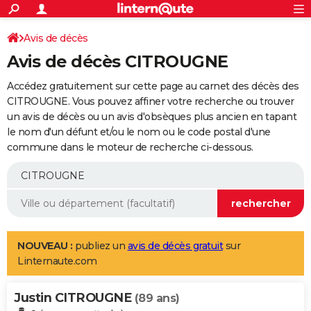
ACTUALITÉS
Connexion
S'inscrire
Avis de décès
Rechercher
Société
Education
Villes
Politique
Faits Divers
Monde
+
SPORT
Avis de décès CITROUGNE
Football
Cyclisme
Forum
Coupe du monde 2026
Tennis
Rugby
CULTURE
Accédez gratuitement sur cette page au carnet des décès des
TNT
Cinéma
Musique
Programme TV
Streaming
Sorties cinéma
+
CITROUGNE. Vous pouvez affiner votre recherche ou trouver
FINANCE
un avis de décès ou un avis d'obsèques plus ancien en tapant
Impôts
Immobilier
Banque
Crédit
Retraite
Epargne
Risques naturels par ville
Assurance
AUTO
le nom d'un défunt et/ou le nom ou le code postal d'une
commune dans le moteur de recherche ci-dessous.
Réserver un essai
Berlines
Forum auto
Essais
Citadines
SUV
+
HIGH-TECH
Meilleur smartphone
Ordinateurs
Guide high-tech
Mobiles
Internet
Jeux vidéo
+
BRICOLAGE
Aménagement intérieur
Cuisine
Jardinage
+
Forum
Extérieur
Salle de bains
Rangement
WEEK-END
Escapades
Expositions
Week-end nature
Guides de France
Patrimoine
Musées
+
LIFESTYLE
NOUVEAU :
publiez un
avis de décès gratuit
sur
Linternaute.com
Bien-être
Mode
+
Art de vivre
Loisirs
Modes de vie
SANTE
Justin CITROUGNE
Guide de la santé
Médicaments
+
Alimentation
Maladies
Sommeil
(89 ans)
VOYAGE