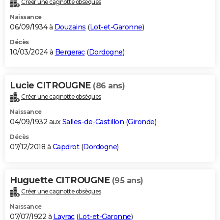
Créer une cagnotte obsèques
City break
Voyage de noces
Climat
Destinations
Voyage nature
Forum
+
PHOTO
Naissance
06/09/1934 à
Douzains
(
Lot-et-Garonne
)
GUIDES D'ACHAT
Décès
10/03/2024 à
Bergerac
(
Dordogne
)
BONS PLANS
CARTE DE VOEUX
Lucie CITROUGNE
(86 ans)
Carte Bonne année
Carte Pâques
Carte de Noël
Carte Saint-Valentin
Carte d'anniversaire
DICTIONNAIRE
Créer une cagnotte obsèques
Biographies
Expressions
Dictionnaire
Citations
Proverbes
PROGRAMME TV
Naissance
04/09/1932 aux
Salles-de-Castillon
(
Gironde
)
COPAINS D'AVANT
Décès
07/12/2018 à
Capdrot
(
Dordogne
)
Se connecter
Collèges
Universités
Service militaire
S'inscrire
Lycées
Primaires
Entreprises
Avis de recherche
AVIS DE DÉCÈS
FORUM
Huguette CITROUGNE
(95 ans)
Lifestyle
Sport
Television
Cinema
Bricolage
Culture
Auto
Voyage
Créer une cagnotte obsèques
Naissance
07/07/1922 à
Layrac
(
Lot-et-Garonne
)