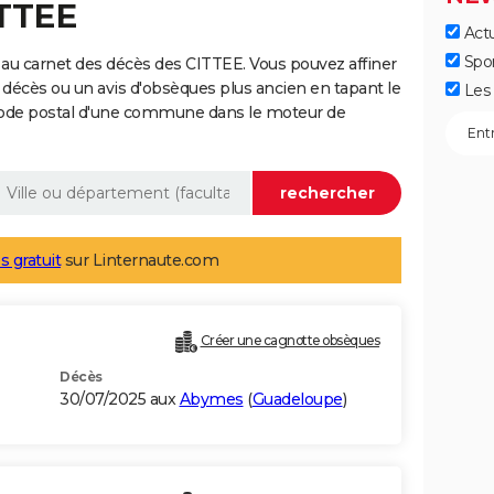
ITTEE
Actu
Spo
au carnet des décès des CITTEE. Vous pouvez affiner
 décès ou un avis d'obsèques plus ancien en tapant le
Les 
code postal d'une commune dans le moteur de
s gratuit
sur Linternaute.com
Créer une cagnotte obsèques
Décès
30/07/2025 aux
Abymes
(
Guadeloupe
)