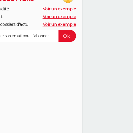
alité
Voir un exemple
rt
Voir un exemple
dossiers d'actu
Voir un exemple