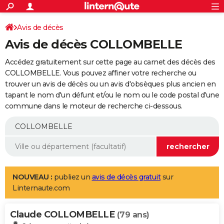
ACTUALITÉS
Connexion
S'inscrire
Avis de décès
Rechercher
Société
Education
Villes
Politique
Faits Divers
Monde
+
SPORT
Avis de décès COLLOMBELLE
Football
Cyclisme
Forum
Coupe du monde 2026
Tennis
Rugby
CULTURE
Accédez gratuitement sur cette page au carnet des décès des
TNT
Cinéma
Musique
Programme TV
Streaming
Sorties cinéma
+
COLLOMBELLE. Vous pouvez affiner votre recherche ou
FINANCE
trouver un avis de décès ou un avis d'obsèques plus ancien en
Impôts
Immobilier
Banque
Crédit
Retraite
Epargne
Risques naturels par ville
Assurance
AUTO
tapant le nom d'un défunt et/ou le nom ou le code postal d'une
commune dans le moteur de recherche ci-dessous.
Réserver un essai
Berlines
Forum auto
Essais
Citadines
SUV
+
HIGH-TECH
Meilleur smartphone
Ordinateurs
Guide high-tech
Mobiles
Internet
Jeux vidéo
+
BRICOLAGE
Aménagement intérieur
Cuisine
Jardinage
+
Forum
Extérieur
Salle de bains
Rangement
WEEK-END
Escapades
Expositions
Week-end nature
Guides de France
Patrimoine
Musées
+
LIFESTYLE
NOUVEAU :
publiez un
avis de décès gratuit
sur
Linternaute.com
Bien-être
Mode
+
Art de vivre
Loisirs
Modes de vie
SANTE
Claude COLLOMBELLE
Guide de la santé
Médicaments
+
Alimentation
Maladies
Sommeil
(79 ans)
VOYAGE