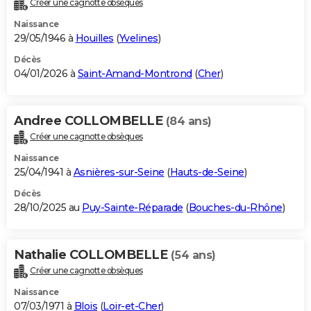
Créer une cagnotte obsèques
City break
Voyage de noces
Climat
Destinations
Voyage nature
Forum
+
PHOTO
Naissance
29/05/1946 à
Houilles
(
Yvelines
)
GUIDES D'ACHAT
Décès
04/01/2026 à
Saint-Amand-Montrond
(
Cher
)
BONS PLANS
CARTE DE VOEUX
Andree COLLOMBELLE
(84 ans)
Carte Bonne année
Carte Pâques
Carte de Noël
Carte Saint-Valentin
Carte d'anniversaire
DICTIONNAIRE
Créer une cagnotte obsèques
Biographies
Expressions
Dictionnaire
Citations
Proverbes
PROGRAMME TV
Naissance
25/04/1941 à
Asnières-sur-Seine
(
Hauts-de-Seine
)
COPAINS D'AVANT
Décès
28/10/2025 au
Puy-Sainte-Réparade
(
Bouches-du-Rhône
)
Se connecter
Collèges
Universités
Service militaire
S'inscrire
Lycées
Primaires
Entreprises
Avis de recherche
AVIS DE DÉCÈS
FORUM
Nathalie COLLOMBELLE
(54 ans)
Lifestyle
Sport
Television
Cinema
Bricolage
Culture
Auto
Voyage
Créer une cagnotte obsèques
Naissance
07/03/1971 à
Blois
(
Loir-et-Cher
)