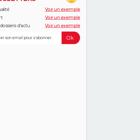
alité
Voir un exemple
rt
Voir un exemple
dossiers d'actu
Voir un exemple