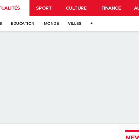
TUALITÉS
SPORT
CULTURE
FINANCE
A
S
EDUCATION
MONDE
VILLES
+
NEW