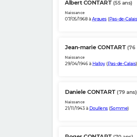
Albert CONTART
(55 ans)
Naissance
07/05/1968 à
Arques
(
Pas-de-Calai
Jean-marie CONTART
(76 
Naissance
29/04/1946 à
Halloy
(
Pas-de-Calais
)
Daniele CONTART
(79 ans)
Naissance
21/11/1943 à
Doullens
(
Somme
)
Roger CONTART
(70 ans)