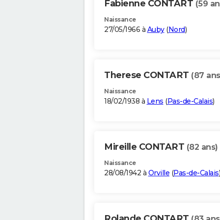
Fabienne CONTART
(59 an
Naissance
27/05/1966 à
Auby
(
Nord
)
Therese CONTART
(87 ans
Naissance
18/02/1938 à
Lens
(
Pas-de-Calais
)
Mireille CONTART
(82 ans)
Naissance
28/08/1942 à
Orville
(
Pas-de-Calais
Rolande CONTART
(83 ans