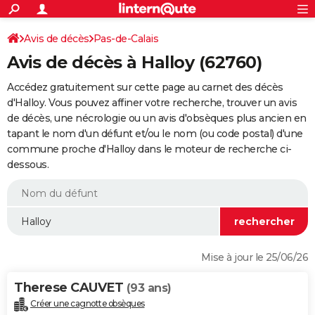
ACTUALITÉS
Connexion
S'inscrire
Avis de décès
Pas-de-Calais
Rechercher
Société
Education
Villes
Politique
Faits Divers
Monde
+
SPORT
Avis de décès à Halloy (62760)
Football
Cyclisme
Forum
Coupe du monde 2026
Tennis
Rugby
CULTURE
Accédez gratuitement sur cette page au carnet des décès
TNT
Cinéma
Musique
Programme TV
Streaming
Sorties cinéma
+
d'Halloy. Vous pouvez affiner votre recherche, trouver un avis
FINANCE
de décès, une nécrologie ou un avis d'obsèques plus ancien en
Impôts
Immobilier
Banque
Crédit
Retraite
Epargne
Risques naturels par ville
Assurance
AUTO
tapant le nom d'un défunt et/ou le nom (ou code postal) d'une
commune proche d'Halloy dans le moteur de recherche ci-
Réserver un essai
Berlines
Forum auto
Essais
Citadines
SUV
+
HIGH-TECH
dessous.
Meilleur smartphone
Ordinateurs
Guide high-tech
Mobiles
Internet
Jeux vidéo
+
BRICOLAGE
Aménagement intérieur
Cuisine
Jardinage
+
Forum
Extérieur
Salle de bains
Rangement
WEEK-END
Escapades
Expositions
Week-end nature
Guides de France
Patrimoine
Musées
+
LIFESTYLE
Mise à jour le 25/06/26
Bien-être
Mode
+
Art de vivre
Loisirs
Modes de vie
SANTE
Therese CAUVET
(93 ans)
Guide de la santé
Médicaments
+
Alimentation
Maladies
Sommeil
VOYAGE
Créer une cagnotte obsèques