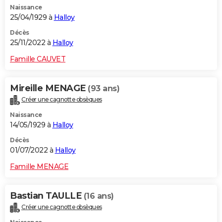
Naissance
City break
Voyage de noces
Climat
Destinations
Voyage nature
Forum
+
PHOTO
25/04/1929 à
Halloy
GUIDES D'ACHAT
Décès
25/11/2022 à
Halloy
BONS PLANS
Famille CAUVET
CARTE DE VOEUX
Mireille MENAGE
(93 ans)
Carte Bonne année
Carte Pâques
Carte de Noël
Carte Saint-Valentin
Carte d'anniversaire
DICTIONNAIRE
Créer une cagnotte obsèques
Biographies
Expressions
Dictionnaire
Citations
Proverbes
PROGRAMME TV
Naissance
14/05/1929 à
Halloy
COPAINS D'AVANT
Décès
01/07/2022 à
Halloy
Se connecter
Collèges
Universités
Service militaire
S'inscrire
Lycées
Primaires
Entreprises
Avis de recherche
AVIS DE DÉCÈS
Famille MENAGE
FORUM
Lifestyle
Sport
Television
Cinema
Bricolage
Culture
Auto
Voyage
Bastian TAULLE
(16 ans)
Créer une cagnotte obsèques