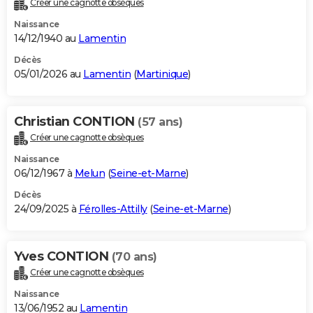
Créer une cagnotte obsèques
City break
Voyage de noces
Climat
Destinations
Voyage nature
Forum
+
PHOTO
Naissance
14/12/1940 au
Lamentin
GUIDES D'ACHAT
Décès
05/01/2026 au
Lamentin
(
Martinique
)
BONS PLANS
CARTE DE VOEUX
Christian CONTION
(57 ans)
Carte Bonne année
Carte Pâques
Carte de Noël
Carte Saint-Valentin
Carte d'anniversaire
DICTIONNAIRE
Créer une cagnotte obsèques
Biographies
Expressions
Dictionnaire
Citations
Proverbes
PROGRAMME TV
Naissance
06/12/1967 à
Melun
(
Seine-et-Marne
)
COPAINS D'AVANT
Décès
24/09/2025 à
Férolles-Attilly
(
Seine-et-Marne
)
Se connecter
Collèges
Universités
Service militaire
S'inscrire
Lycées
Primaires
Entreprises
Avis de recherche
AVIS DE DÉCÈS
FORUM
Yves CONTION
(70 ans)
Lifestyle
Sport
Television
Cinema
Bricolage
Culture
Auto
Voyage
Créer une cagnotte obsèques
Naissance
13/06/1952 au
Lamentin