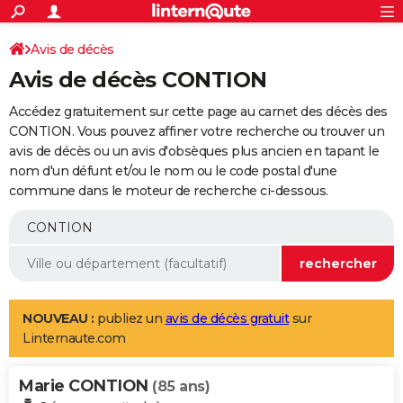
ACTUALITÉS
Connexion
S'inscrire
Avis de décès
Rechercher
Société
Education
Villes
Politique
Faits Divers
Monde
+
SPORT
Avis de décès CONTION
Football
Cyclisme
Forum
Coupe du monde 2026
Tennis
Rugby
CULTURE
Accédez gratuitement sur cette page au carnet des décès des
TNT
Cinéma
Musique
Programme TV
Streaming
Sorties cinéma
+
CONTION. Vous pouvez affiner votre recherche ou trouver un
FINANCE
avis de décès ou un avis d'obsèques plus ancien en tapant le
Impôts
Immobilier
Banque
Crédit
Retraite
Epargne
Risques naturels par ville
Assurance
AUTO
nom d'un défunt et/ou le nom ou le code postal d'une
commune dans le moteur de recherche ci-dessous.
Réserver un essai
Berlines
Forum auto
Essais
Citadines
SUV
+
HIGH-TECH
Meilleur smartphone
Ordinateurs
Guide high-tech
Mobiles
Internet
Jeux vidéo
+
BRICOLAGE
Aménagement intérieur
Cuisine
Jardinage
+
Forum
Extérieur
Salle de bains
Rangement
WEEK-END
Escapades
Expositions
Week-end nature
Guides de France
Patrimoine
Musées
+
LIFESTYLE
NOUVEAU :
publiez un
avis de décès gratuit
sur
Linternaute.com
Bien-être
Mode
+
Art de vivre
Loisirs
Modes de vie
SANTE
Marie CONTION
Guide de la santé
Médicaments
+
Alimentation
Maladies
Sommeil
(85 ans)
VOYAGE