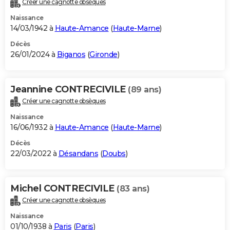
Créer une cagnotte obsèques
City break
Voyage de noces
Climat
Destinations
Voyage nature
Forum
+
PHOTO
Naissance
14/03/1942 à
Haute-Amance
(
Haute-Marne
)
GUIDES D'ACHAT
Décès
26/01/2024 à
Biganos
(
Gironde
)
BONS PLANS
CARTE DE VOEUX
Jeannine CONTRECIVILE
(89 ans)
Carte Bonne année
Carte Pâques
Carte de Noël
Carte Saint-Valentin
Carte d'anniversaire
DICTIONNAIRE
Créer une cagnotte obsèques
Biographies
Expressions
Dictionnaire
Citations
Proverbes
PROGRAMME TV
Naissance
16/06/1932 à
Haute-Amance
(
Haute-Marne
)
COPAINS D'AVANT
Décès
22/03/2022 à
Désandans
(
Doubs
)
Se connecter
Collèges
Universités
Service militaire
S'inscrire
Lycées
Primaires
Entreprises
Avis de recherche
AVIS DE DÉCÈS
FORUM
Michel CONTRECIVILE
(83 ans)
Lifestyle
Sport
Television
Cinema
Bricolage
Culture
Auto
Voyage
Créer une cagnotte obsèques
Naissance
01/10/1938 à
Paris
(
Paris
)