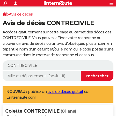
ACTUALITÉS
Connexion
S'inscrire
Avis de décès
Rechercher
Société
Education
Villes
Politique
Faits Divers
Monde
+
SPORT
Avis de décès CONTRECIVILE
Football
Cyclisme
Forum
Coupe du monde 2026
Tennis
Rugby
CULTURE
Accédez gratuitement sur cette page au carnet des décès des
TNT
Cinéma
Musique
Programme TV
Streaming
Sorties cinéma
+
CONTRECIVILE. Vous pouvez affiner votre recherche ou
FINANCE
trouver un avis de décès ou un avis d'obsèques plus ancien en
Impôts
Immobilier
Banque
Crédit
Retraite
Epargne
Risques naturels par ville
Assurance
AUTO
tapant le nom d'un défunt et/ou le nom ou le code postal d'une
commune dans le moteur de recherche ci-dessous.
Réserver un essai
Berlines
Forum auto
Essais
Citadines
SUV
+
HIGH-TECH
Meilleur smartphone
Ordinateurs
Guide high-tech
Mobiles
Internet
Jeux vidéo
+
BRICOLAGE
Aménagement intérieur
Cuisine
Jardinage
+
Forum
Extérieur
Salle de bains
Rangement
WEEK-END
Escapades
Expositions
Week-end nature
Guides de France
Patrimoine
Musées
+
LIFESTYLE
NOUVEAU :
publiez un
avis de décès gratuit
sur
Linternaute.com
Bien-être
Mode
+
Art de vivre
Loisirs
Modes de vie
SANTE
Colette CONTRECIVILE
Guide de la santé
Médicaments
+
Alimentation
Maladies
Sommeil
(81 ans)
VOYAGE